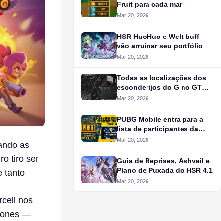
Fruit para cada mar
Mar 20, 2026
HSR HuoHuo e Welt buff
vão arruinar seu portfólio
Mar 20, 2026
Todas as localizações dos
esconderijos do G no GTA
Online
Mar 20, 2026
PUBG Mobile entra para a
lista de participantes da
Esports Nations Cup 2026
Mar 20, 2026
ando as
o tiro ser
Guia de Reprises, Ashveil e
Plano de Puxada do HSR 4.1
 tanto
Mar 20, 2026
cell nos
ícones —