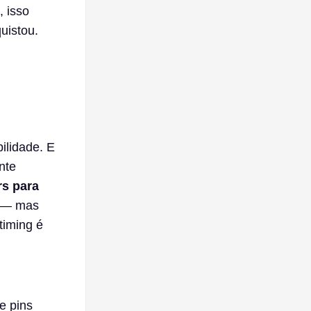
, isso
uistou.
ilidade. E
nte
rs para
s — mas
timing é
e pins