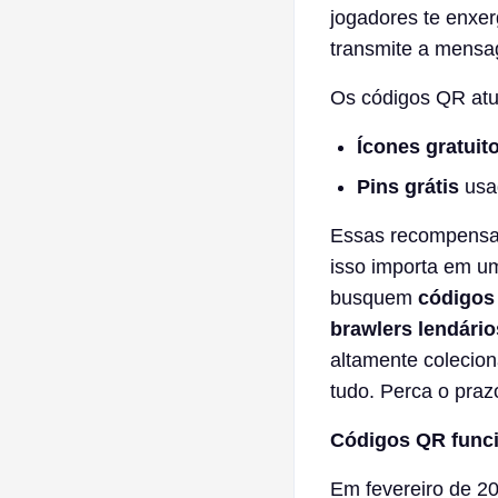
jogadores te enxer
transmite a mensa
Os códigos QR atu
Ícones gratuit
Pins grátis
usad
Essas recompensas 
isso importa em u
busquem
códigos
brawlers lendário
altamente colecion
tudo. Perca o pra
Códigos QR funcio
Em fevereiro de 2