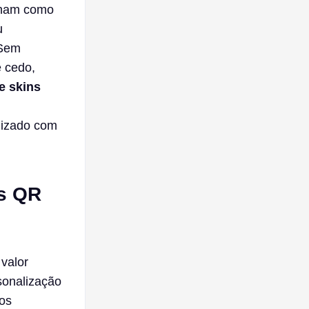
onam como
u
 Sem
 cedo,
e skins
lizado com
os QR
valor
sonalização
os