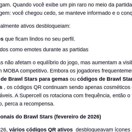
gam. Quando você exibe um pin raro no meio da partida
gem: você chegou cedo, se manteve informado e o conq
almente ativos desbloqueiam:
os
que ficam lindos no seu perfil.
os ​​como emotes durante as partidas
não afetam o equilíbrio do jogo, mas aumentam a visib
m MOBA competitivo. Embora os jogadores frequenteme
 de Brawl Stars para gemas
ou
códigos de Brawl Sta
s
, os códigos QR continuam sendo apenas cosmético
áveis. A Supercell os rotaciona com frequência, então o 
zo, perca a recompensa.
nais do Brawl Stars (fevereiro de 2026)
026,
vários códigos QR ativos
desbloqueavam ícones 