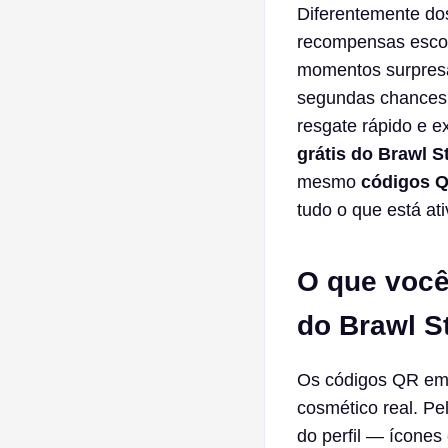
Diferentemente do
recompensas escon
momentos surpres
segundas chances.
resgate rápido e 
grátis do Brawl S
mesmo
códigos Q
tudo o que está at
O que você
do Brawl S
Os códigos QR e
cosmético real. P
do perfil — ícone