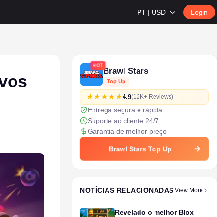
PT | USD
Login
HOT
Brawl Stars
ivos
Top Up
4.9
(12K+ Reviews)
Entrega segura e rápida
Suporte ao cliente 24/7
Garantia de melhor preço
Brawl Stars Top Up
NOTÍCIAS RELACIONADAS
View More
Revelado o melhor Blox