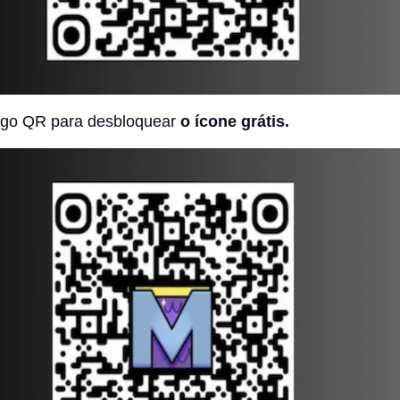
igo QR para desbloquear
o ícone grátis.