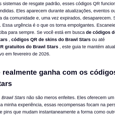
s sistemas de resgate padrão, esses códigos QR funci
didas. Eles aparecem durante atualizações, eventos o
a da comunidade e, uma vez expirados, desaparecem.
 Essa urgência é o que os torna empolgantes. Escaneie
exiba para sempre. Se você está em busca
de códigos d
tars
,
códigos QR de skins do Brawl Stars
ou até
R gratuitos do Brawl Stars
, este guia te mantém atua
ivo em fevereiro de 2026.
 realmente ganha com os códig
tars
m
Brawl Stars
não são meros enfeites. Eles oferecem um 
ela minha experiência, essas recompensas focam na per
s e pins que mudam instantaneamente a forma como outr