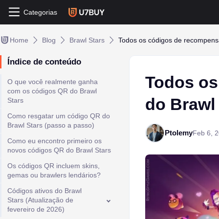
Categorias
Home
Blog
Brawl Stars
Todos os códigos de recompensa 
Índice de conteúdo
Todos os
O que você realmente ganha
com os códigos QR do Brawl
do Brawl 
Stars
Como resgatar um código QR do
Brawl Stars (passo a passo)
Ptolemy
Feb 6, 
Como eu encontro primeiro os
novos códigos QR do Brawl Stars
Os códigos QR incluem skins,
gemas ou brawlers lendários?
Códigos ativos do Brawl
Stars (Atualização de
fevereiro de 2026)