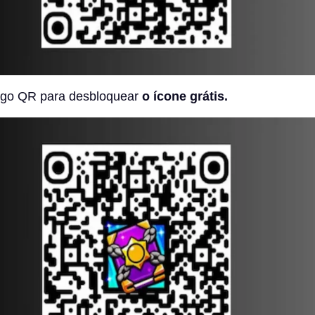
igo QR para desbloquear
o ícone grátis.