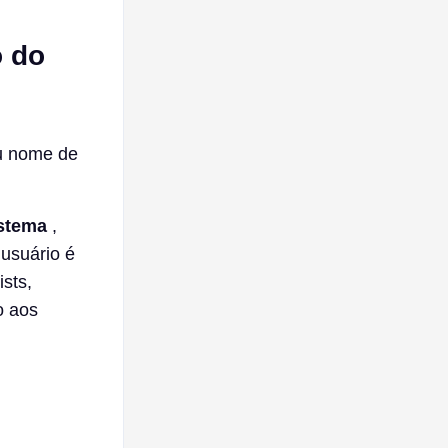
o do
eu nome de
istema
,
usuário é
ists,
o aos