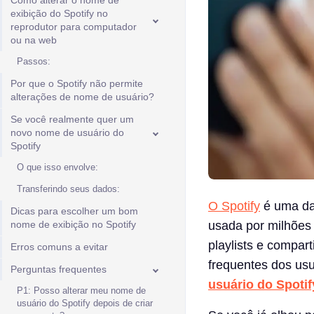
Como alterar o nome de
exibição do Spotify no
reprodutor para computador
ou na web
Passos:
Por que o Spotify não permite
alterações de nome de usuário?
Se você realmente quer um
novo nome de usuário do
Spotify
O que isso envolve:
Transferindo seus dados:
O Spotify
é uma da
Dicas para escolher um bom
nome de exibição no Spotify
usada por milhões 
playlists e compar
Erros comuns a evitar
frequentes dos us
Perguntas frequentes
usuário do Spotif
P1: Posso alterar meu nome de
usuário do Spotify depois de criar