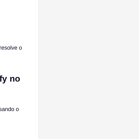
 resolve o
fy no
usando o