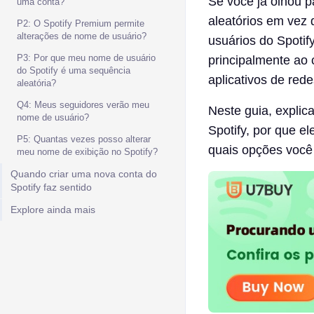
Se você já olhou p
uma conta?
aleatórios em vez 
P2: O Spotify Premium permite
alterações de nome de usuário?
usuários do Spotif
P3: Por que meu nome de usuário
principalmente ao 
do Spotify é uma sequência
aplicativos de rede
aleatória?
Q4: Meus seguidores verão meu
Neste guia, expli
nome de usuário?
Spotify, por que e
P5: Quantas vezes posso alterar
quais opções você
meu nome de exibição no Spotify?
Quando criar uma nova conta do
Spotify faz sentido
Explore ainda mais