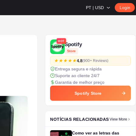
PT | USD
Login
HOT
Spotify
Store
4.8
(900+ Reviews)
Entrega segura e rápida
Suporte ao cliente 24/7
Garantia de melhor preço
Spotify Store
NOTÍCIAS RELACIONADAS
View More
Como ver as letras das