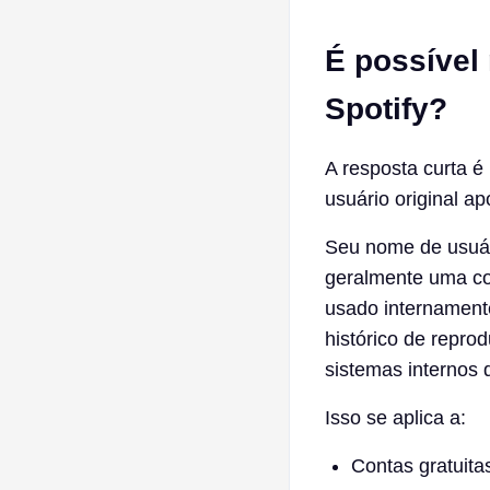
É possível
Spotify?
A resposta curta é
usuário original ap
Seu nome de usuár
geralmente uma co
usado internamente
histórico de repro
sistemas internos d
Isso se aplica a:
Contas gratuita