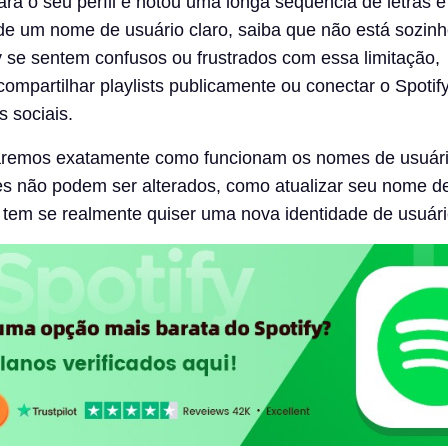
ara o seu perfil e notou uma longa sequência de letras 
de um nome de usuário claro, saiba que não está sozinh
y se sentem confusos ou frustrados com essa limitação,
compartilhar playlists publicamente ou conectar o Spotif
s sociais.
caremos exatamente como funcionam os nomes de usuár
les não podem ser alterados, como atualizar seu nome de
 tem se realmente quiser uma nova identidade de usuári