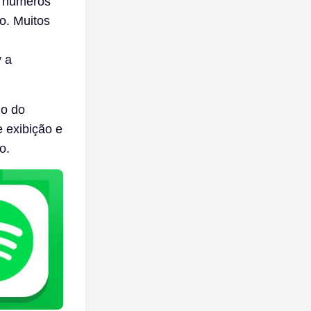
e números
o. Muitos
y a
io do
 exibição e
o.