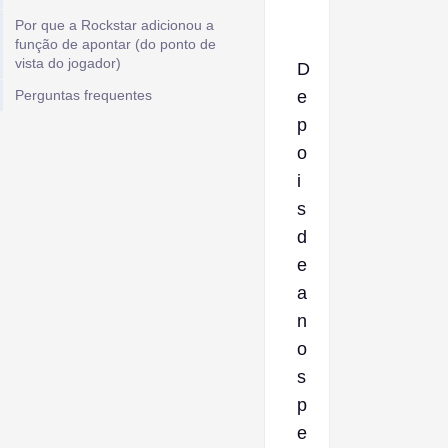
Por que a Rockstar adicionou a
função de apontar (do ponto de
vista do jogador)
D
Perguntas frequentes
e
p
o
i
s
d
e
a
n
o
s
p
e