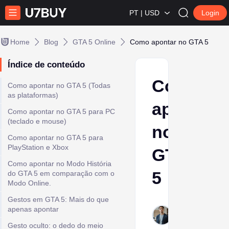
PT | USD
Login
Home
Blog
GTA 5 Online
Como apontar no GTA 5
Índice de conteúdo
Como
Como apontar no GTA 5 (Todas
as plataformas)
apontar
Como apontar no GTA 5 para PC
(teclado e mouse)
no
Como apontar no GTA 5 para
PlayStation e Xbox
GTA
Como apontar no Modo História
5
do GTA 5 em comparação com o
Modo Online.
Gestos em GTA 5: Mais do que
Ptolemy
apenas apontar
Feb 5,
Gesto oculto: o dedo do meio
2026