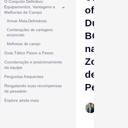
O Conjunto Definitivo:
Equipamentos, Vantagens e
of
Melhorias de Campo
Duty
Armas Meta-Definidoras
Combinações de vantagens
BO7
essenciais
Melhorias de campo
nas
Guia Tático Passo a Passo:
Zonas
Coordenação e posicionamento
da equipe
de
Perguntas frequentes
Pesadelo
Resgatando suas recompensas
de pesadelo
Explore ainda mais
Ptolemy
Mar 6,
2026