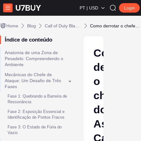
PT | USD
Login
Home
Blog
Call of Duty Black Ops 7
Como derrotar o chefe do Assalto Call of Duty BO7 nas Zonas de Pesadelo
Índice de conteúdo
Como
Anatomia de uma Zona de
Pesadelo: Compreendendo o
derrotar
Ambiente
Mecânicas do Chefe de
o
Ataque: Um Desafio de Três
Fases
chefe
Fase 1: Quebrando a Barreira de
Ressonância
do
Fase 2: Exposição Essencial e
Identificação de Pontos Fracos
Assalto
Fase 3: O Estado de Fúria do
Vazio
Call