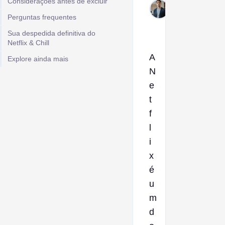
Considerações antes de excluir
Jan 5,
Perguntas frequentes
2026
Sua despedida definitiva do
Netflix & Chill
A
Explore ainda mais
N
e
t
f
l
i
x
é
u
m
d