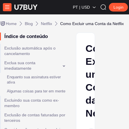
PT | USD
Login
Home
Blog
Netflix
Como Excluir uma Conta da Netflix
Índice de conteúdo
Como
Exclusão automática após o
cancelamento
Excluir
Exclua sua conta
imediatamente
uma
Enquanto sua assinatura estiver
ativa
Conta
Algumas coisas para ter em mente
da
Excluindo sua conta como ex-
membro
Netflix
Exclusão de contas faturadas por
terceiros
Ptolemy