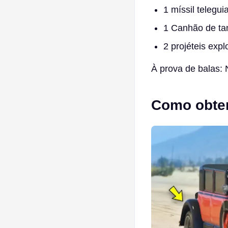
1 míssil telegui
1 Canhão de ta
2 projéteis exp
À prova de balas: 
Como obter