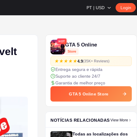
PT | USD
Login
HOT
GTA 5 Online
velt
Store
4.9
(35K+ Reviews)
Entrega segura e rápida
Suporte ao cliente 24/7
Garantia de melhor preço
GTA 5 Online Store
NOTÍCIAS RELACIONADAS
View More
Todas as localizações dos