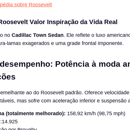
ipédia sobre Roosevelt
oosevelt Valor Inspiração da Vida Real
do no
Cadillac Town Sedan
. Ele reflete o luxo american
ara-lamas exagerados e uma grade frontal imponente.
 desempenho: Potência à moda an
ções
melhante ao do Roosevelt padrão. Oferece velocidad
itáveis, mas sofre com aceleração inferior e suspensão 
a (totalmente melhorado):
158,92 km/h (98,75 mph)
:14.925
são por Broughy.