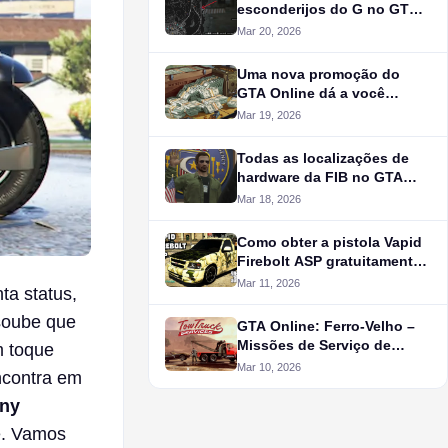
esconderijos do G no GTA
Online
Mar 20, 2026
Uma nova promoção do
GTA Online dá a você
$500.000 no jogo de graça
Mar 19, 2026
Todas as localizações de
hardware da FIB no GTA
Online
Mar 18, 2026
Como obter a pistola Vapid
Firebolt ASP gratuitamente
no GTA Online
Mar 11, 2026
ta status,
 soube que
GTA Online: Ferro-Velho –
Missões de Serviço de
m toque
Guincho
Mar 10, 2026
ncontra em
any
te. Vamos