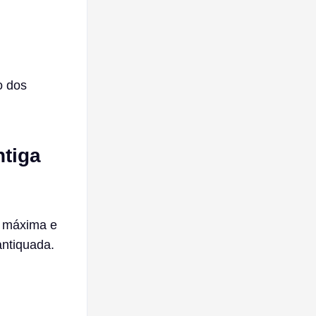
o dos
tiga
e máxima e
antiquada.