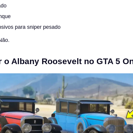
ado
nque
losivos para sniper pesado
Não.
 o Albany Roosevelt no GTA 5 On