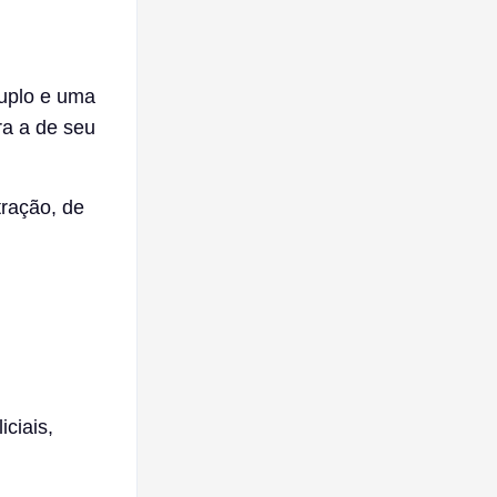
uplo e uma
ra a de seu
tração, de
ciais,