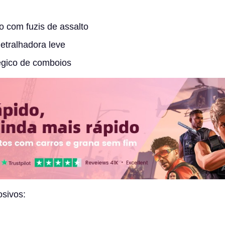
o com fuzis de assalto
etralhadora leve
égico de comboios
osivos: