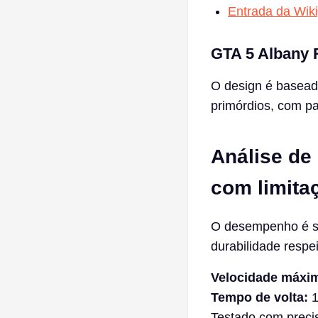
Entrada da Wik
GTA 5 Albany R
O design é basea
primórdios, com p
Análise de
com limita
O desempenho é se
durabilidade respe
Velocidade máxim
Tempo de volta:
1
Testado com preci