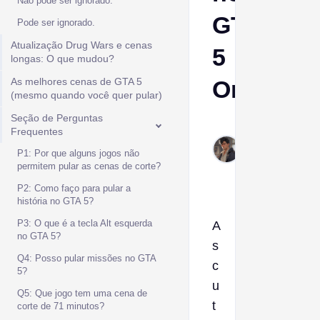
Não pode ser ignorado.
GTA
Pode ser ignorado.
Atualização Drug Wars e cenas
5
longas: O que mudou?
As melhores cenas de GTA 5
Online
(mesmo quando você quer pular)
Seção de Perguntas
Derek
Frequentes
Jan
P1: Por que alguns jogos não
21,
permitem pular as cenas de corte?
2026
P2: Como faço para pular a
história no GTA 5?
P3: O que é a tecla Alt esquerda
A
no GTA 5?
s
Q4: Posso pular missões no GTA
c
5?
u
Q5: Que jogo tem uma cena de
t
corte de 71 minutos?