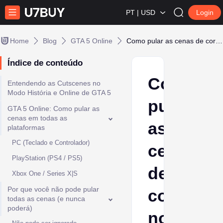
PT | USD
Login
Home
Blog
GTA 5 Online
Como pular as cenas de corte no GTA 5 Online
Índice de conteúdo
Como
Entendendo as Cutscenes no
Modo História e Online de GTA 5
pular
GTA 5 Online: Como pular as
cenas em todas as
as
plataformas
PC (Teclado e Controlador)
cenas
PlayStation (PS4 / PS5)
de
Xbox One / Series X|S
Por que você não pode pular
corte
todas as cenas (e nunca
poderá)
no