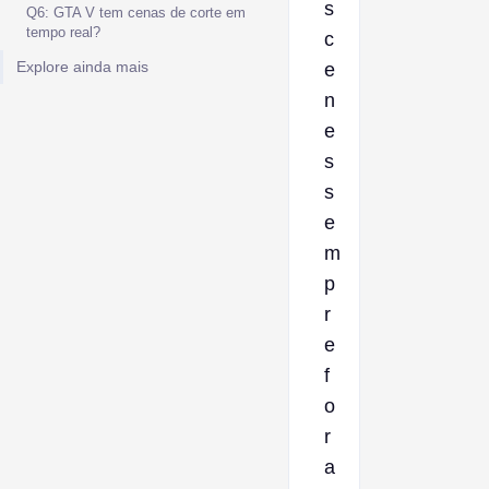
s
Q6: GTA V tem cenas de corte em
tempo real?
c
Explore ainda mais
e
n
e
s
s
e
m
p
r
e
f
o
r
a