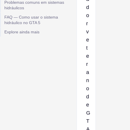
Problemas comuns em sistemas
d
hidráulicos
o
FAQ — Como usar o sistema
hidráulico no GTA 5
r
v
Explore ainda mais
e
t
e
r
a
n
o
d
e
G
T
A