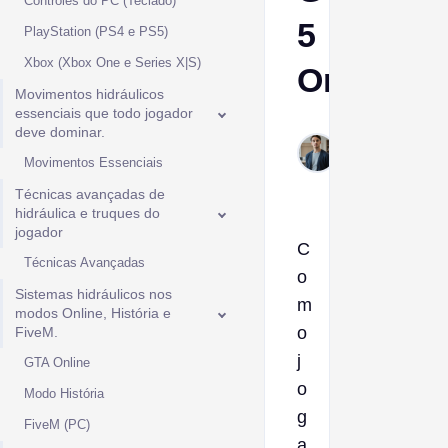
Controles do PC (Teclado)
5
PlayStation (PS4 e PS5)
Xbox (Xbox One e Series X|S)
Online
Movimentos hidráulicos
essenciais que todo jogador
Ptolemy
deve dominar.
Jan 9,
Movimentos Essenciais
2026
Técnicas avançadas de
hidráulica e truques do
jogador
C
Técnicas Avançadas
o
Sistemas hidráulicos nos
m
modos Online, História e
o
FiveM.
j
GTA Online
o
Modo História
g
FiveM (PC)
a