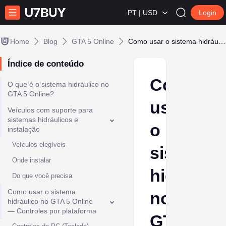
PT | USD
Login
Home
Blog
GTA 5 Online
Como usar o sistema hidráulico no GTA 5 Online
Índice de conteúdo
Como
O que é o sistema hidráulico no
GTA 5 Online?
usar
Veículos com suporte para
sistemas hidráulicos e
o
instalação
Veículos elegíveis
sistema
Onde instalar
hidráulic
Do que você precisa
Como usar o sistema
no
hidráulico no GTA 5 Online
— Controles por plataforma
GTA