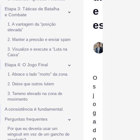
e
Etapa 3: Táticas de Batalha
e Combate
estratégi
1. A vantagem da “posição
elevada”
2. Manter a pressão e enviar spam
Ptolemy
Jan 29,
3. Visualize e execute a “Luta na
Caixa”
2026
Etapa 4: O Jogo Final
1. Abrace o lado "morto" da zona.
O
2. Deixe que outros lutem
s
3. Terreno elevado na zona de
j
movimento
o
A consistência é fundamental.
g
Perguntas frequentes
a
Por que eu deveria usar um
d
wingsuit em vez de um gancho de
o
escalada?