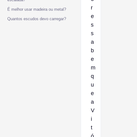
r
É melhor usar madeira ou metal?
e
Quantos escudos devo carregar?
s
s
a
b
e
m
q
u
e
a
V
i
t
ó