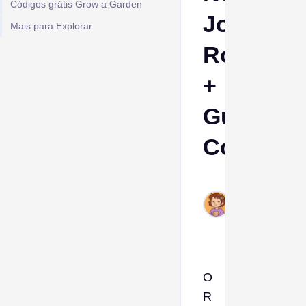
Códigos grátis Grow a Garden
Jogo
Mais para Explorar
Roblox
+
Guia
Complet
Ava
Aug
21,
2025
O
R