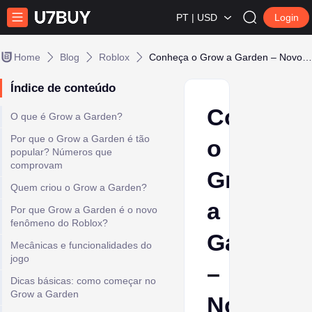
PT | USD
Login
Home
Blog
Roblox
Conheça o Grow a Garden – Novo Jogo Roblox + Guia Completo
Índice de conteúdo
Conheça
O que é Grow a Garden?
Por que o Grow a Garden é tão
o
popular? Números que
comprovam
Grow
Quem criou o Grow a Garden?
a
Por que Grow a Garden é o novo
fenômeno do Roblox?
Garden
Mecânicas e funcionalidades do
jogo
–
Dicas básicas: como começar no
Grow a Garden
Novo