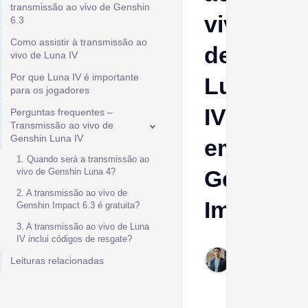
transmissão ao vivo de Genshin
vivo
6.3
Como assistir à transmissão ao
de
vivo de Luna IV
Por que Luna IV é importante
Luna
para os jogadores
IV
Perguntas frequentes –
Transmissão ao vivo de
Genshin Luna IV
em
1. Quando será a transmissão ao
Genshin
vivo de Genshin Luna 4?
2. A transmissão ao vivo de
Impact
Genshin Impact 6.3 é gratuita?
3. A transmissão ao vivo de Luna
IV inclui códigos de resgate?
Ptolemy
Leituras relacionadas
Dec 30,
2025