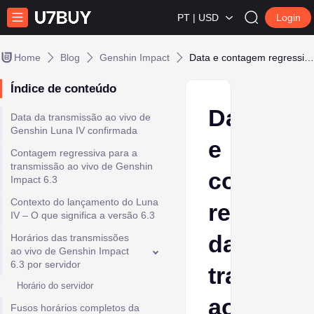
PT | USD
Login
Home
Blog
Genshin Impact
Data e contagem regressiva da transmissão ao vivo de Luna IV em Genshin Impact
Índice de conteúdo
Data
Data da transmissão ao vivo de
Genshin Luna IV confirmada
e
Contagem regressiva para a
transmissão ao vivo de Genshin
contage
Impact 6.3
Contexto do lançamento do Luna
regressi
IV – O que significa a versão 6.3
da
Horários das transmissões
ao vivo de Genshin Impact
6.3 por servidor
transmis
Horário do servidor
ao
Fusos horários completos da