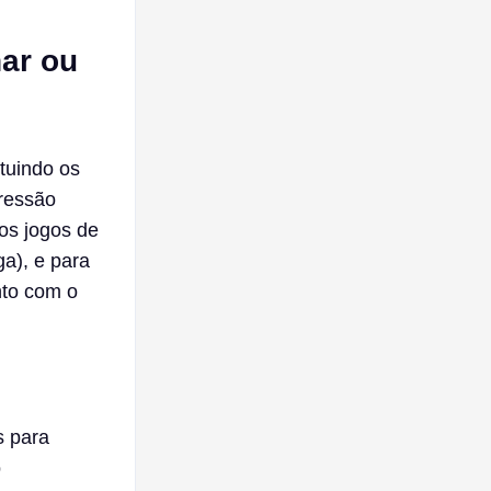
ar ou
tuindo os
gressão
os jogos de
ga), e para
nto com o
s para
o