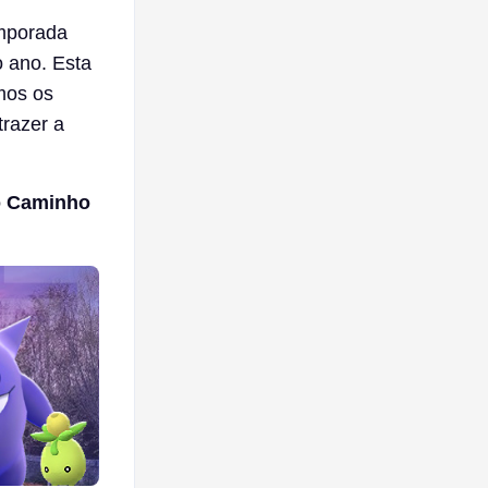
emporada
o ano. Esta
mos os
trazer a
o Caminho