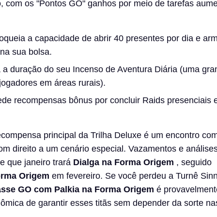
o, com os "Pontos GO" ganhos por meio de tarefas aum
queia a capacidade de abrir 40 presentes por dia e ar
na sua bolsa.
a duração do seu Incenso de Aventura Diária (uma gra
ogadores em áreas rurais).
e recompensas bônus por concluir Raids presenciais 
compensa principal da Trilha Deluxe é um encontro co
om direito a um cenário especial. Vazamentos e análise
 que janeiro trará
Dialga na Forma Origem
, seguido
Forma Origem
em fevereiro. Se você perdeu a Turnê Sin
asse GO com Palkia na Forma Origem
é provavelment
mica de garantir esses titãs sem depender da sorte nas