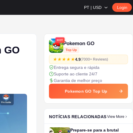
PT | USD
Login
HOT
Pokemon GO
n GO
Top Up
4.9
(7000+ Reviews)
Entrega segura e rápida
Suporte ao cliente 24/7
Garantia de melhor preço
Pokemon GO Top Up
NOTÍCIAS RELACIONADAS
View More
Prepare-se para a brutal