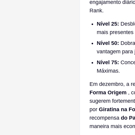
engajamento diári
Rank.
Nível 25:
Desblo
mais presentes 
Nível 50:
Dobra 
vantagem para j
Nível 75:
Conced
Máximas.
Em dezembro, a re
Forma Origem
, c
sugerem fortemente
por
Giratina na 
recompensa
do P
maneira mais econô