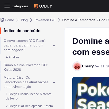
Categorias
Home
Blog
Pokemon GO
Domine a Temporada 21 do P
Índice de conteúdo
Domine 
O novo sistema "GO Pass":
pagar para ganhar ou um
com esse
bom negócio?
A Análise
Rumo à turnê Pokémon GO:
Cherry
Dec 11, 2
Kalos 2026
Meta-análise: Os
vencedores das atualizações
de movimentação
1. Mega Lucario recebe Meteoro
de Ferro
2. Mega Blaziken aprende Esfera