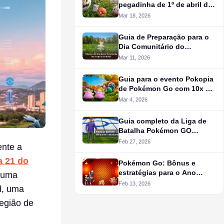
pegadinha de 1º de abril do
Pokémon Go
Mar 18, 2026
Guia de Preparação para o
Dia Comunitário do
Scorbunny em Pokémon Go
Mar 11, 2026
Guia para o evento Pokopia
de Pokémon Go com 10x XP
e Ditto Brilhante
Mar 4, 2026
Guia completo da Liga de
Batalha Pokémon GO
Memórias em Movimento
Feb 27, 2026
ente a
 21 do
Pokémon Go: Bônus e
estratégias para o Ano
o uma
Novo Lunar de 2026
Feb 13, 2026
l, uma
região de