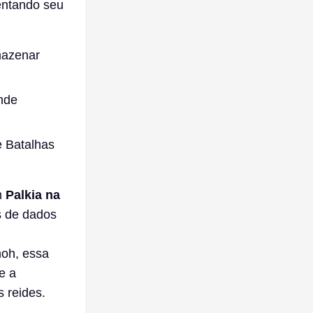
entando seu
mazenar
nde
e Batalhas
m
Palkia na
s de dados
noh, essa
e a
 reides.