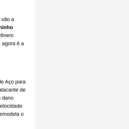
 são a
minho
efinem
 agora é a
de Aço para
atacante de
u dano
velocidade
remodela o