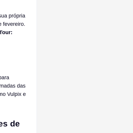
ua própria
 fevereiro.
Tour:
para
irmadas das
mo Vulpix e
es de