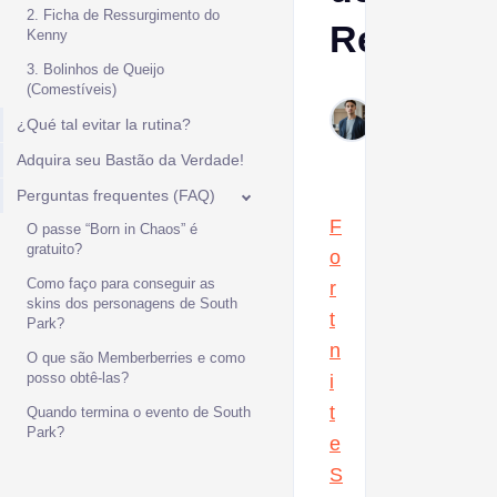
2. Ficha de Ressurgimento do
Recompe
Kenny
3. Bolinhos de Queijo
(Comestíveis)
Ptolemy
Jan 15,
¿Qué tal evitar la rutina?
2026
Adquira seu Bastão da Verdade!
Perguntas frequentes (FAQ)
F
O passe “Born in Chaos” é
gratuito?
o
Como faço para conseguir as
r
skins dos personagens de South
t
Park?
n
O que são Memberberries e como
posso obtê-las?
i
t
Quando termina o evento de South
Park?
e
S