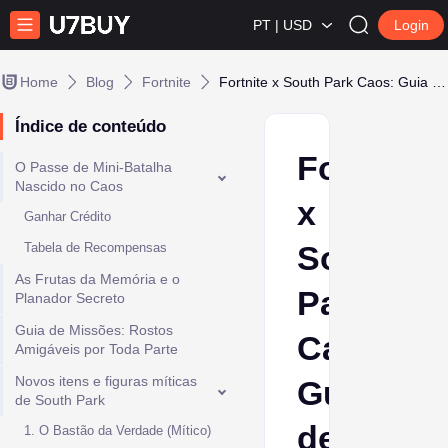
PT | USD
Login
Home
Blog
Fortnite
Fortnite x South Park Caos: Guia de Recompensas
Índice de conteúdo
Fortnite
O Passe de Mini-Batalha
Nascido no Caos
x
Ganhar Crédito
South
Tabela de Recompensas
As Frutas da Memória e o
Park
Planador Secreto
Guia de Missões: Rostos
Caos:
Amigáveis ​​por Toda Parte
Novos itens e figuras míticas
Guia
de South Park
de
1. O Bastão da Verdade (Mítico)