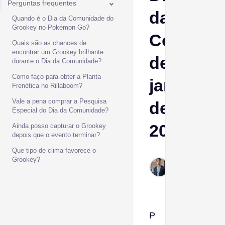
Perguntas frequentes
da
Quando é o Dia da Comunidade do
Grookey no Pokémon Go?
Comunid
Quais são as chances de
encontrar um Grookey brilhante
de
durante o Dia da Comunidade?
Como faço para obter a Planta
janeiro
Frenética no Rillaboom?
Vale a pena comprar a Pesquisa
de
Especial do Dia da Comunidade?
2026
Ainda posso capturar o Grookey
depois que o evento terminar?
Que tipo de clima favorece o
Ptolemy
Grookey?
Jan 16,
2026
P