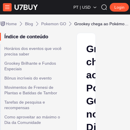
PT | USD
Login
Home
Blog
Pokemon GO
Grookey chega ao Pokémon GO no Dia da Comunidade de janeiro de 2026
Índice de conteúdo
Grookey
Horários dos eventos que você
precisa saber
chega
Grookey Brilhante e Fundos
Especiais
ao
Bônus incríveis do evento
Pokémo
Movimentos de Frenesi de
Plantas e Batidas de Tambor
GO
Tarefas de pesquisa e
recompensas
no
Como aproveitar ao máximo o
Dia da Comunidade
Dia