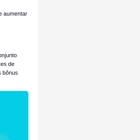
e aumentar
onjunto
ces de
s bônus