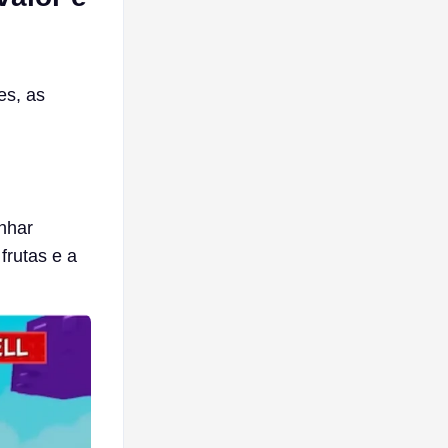
es, as
nhar
frutas e a