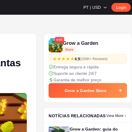
PT | USD
Login
HOT
Grow a Garden
Store
4.9
(100K+ Reviews)
antas
Entrega segura e rápida
Suporte ao cliente 24/7
Garantia de melhor preço
Grow a Garden Store
NOTÍCIAS RELACIONADAS
View More
Grow a Garden: guia do