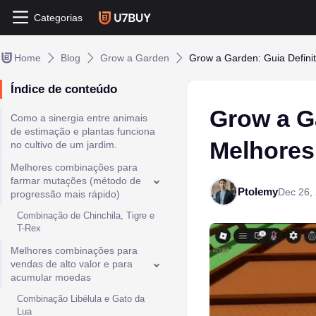
Categorias
Home
Blog
Grow a Garden
Grow a Garden: Guia Defini
Índice de conteúdo
Grow a Ga
Como a sinergia entre animais
de estimação e plantas funciona
Melhores
no cultivo de um jardim.
Melhores combinações para
farmar mutações (método de
Ptolemy
Dec 26,
progressão mais rápido)
Combinação de Chinchila, Tigre e
T-Rex
Melhores combinações para
vendas de alto valor e para
acumular moedas
Combinação Libélula e Gato da
Lua