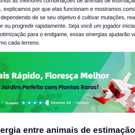
samos as melhores combinações de animais de estimaçã
n
, explicamos por que elas funcionam e mostramos como
, dependendo de se seu objetivo é cultivar mutações, rea
or ou progredir rapidamente. Seja você um jogador inici
 otimização para o endgame, essas sinergias ajudarão v
mo cada terreno.
ergia entre animais de estimação