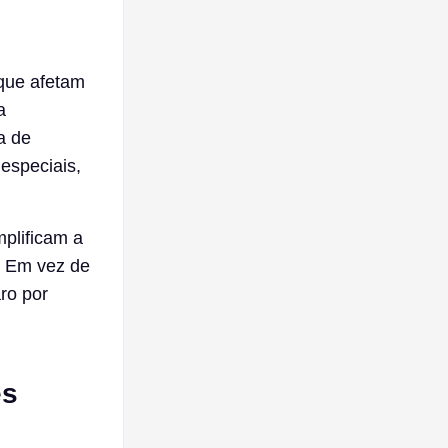
que afetam
a
a de
especiais,
plificam a
. Em vez de
aro por
es