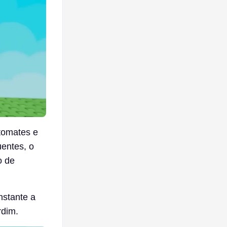
tomates e
entes, o
o de
nstante a
rdim.