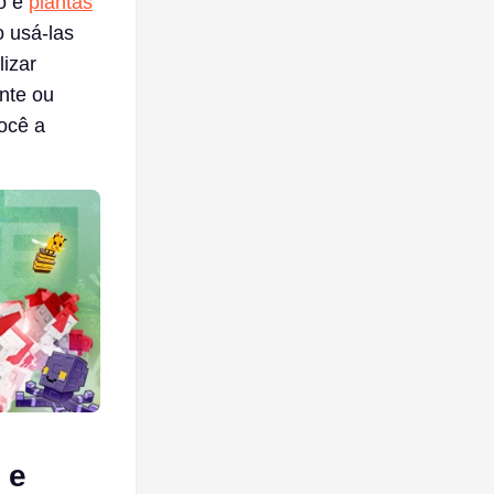
o e
plantas
 usá-las
lizar
ante ou
ocê a
 e