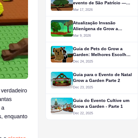
evento de São Patrício —
Rainbow e Semente de
Mar 17, 2026
Trevo
Atualização Invasão
Alienígena de Grow a
Garden
Mar 9, 2026
Guia de Pets do Grow a
Garden: Melhores Escolhas,
Habilidades e Dicas
Dec 24, 2025
Guia para o Evento de Natal
Grow a Garden Parte 2
Dec 23, 2025
 verdadeiro
antas
Guia do Evento Cultive um
Grow a Garden - Parte 1
 a
Dec 22, 2025
s, enquanto