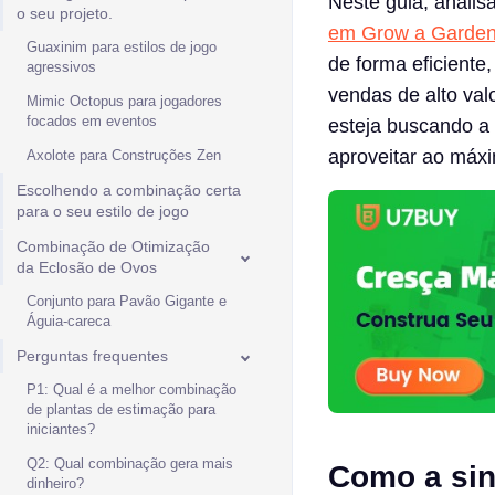
Neste guia, anali
o seu projeto.
em Grow a Garde
Guaxinim para estilos de jogo
de forma eficiente
agressivos
vendas de alto val
Mimic Octopus para jogadores
focados em eventos
esteja buscando a
aproveitar ao máxi
Axolote para Construções Zen
Escolhendo a combinação certa
para o seu estilo de jogo
Combinação de Otimização
da Eclosão de Ovos
Conjunto para Pavão Gigante e
Águia-careca
Perguntas frequentes
P1: Qual é a melhor combinação
de plantas de estimação para
iniciantes?
Q2: Qual combinação gera mais
Como a sin
dinheiro?