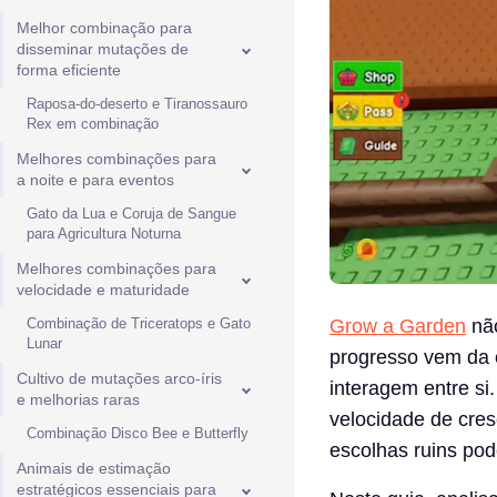
Melhor combinação para
disseminar mutações de
forma eficiente
Raposa-do-deserto e Tiranossauro
Rex em combinação
Melhores combinações para
a noite e para eventos
Gato da Lua e Coruja de Sangue
para Agricultura Noturna
Melhores combinações para
velocidade e maturidade
Combinação de Triceratops e Gato
Grow a Garden
não
Lunar
progresso vem da 
Cultivo de mutações arco-íris
interagem entre s
e melhorias raras
velocidade de cre
Combinação Disco Bee e Butterfly
escolhas ruins pod
Animais de estimação
estratégicos essenciais para