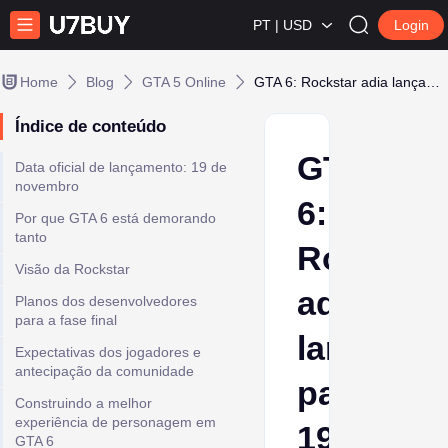
PT | USD
Login
Home
Blog
GTA 5 Online
GTA 6: Rockstar adia lançamento para 19 de novembro de 2026
Índice de conteúdo
GTA
Data oficial de lançamento: 19 de
novembro
6:
Por que GTA 6 está demorando
tanto
Rockstar
Visão da Rockstar
adia
Planos dos desenvolvedores
para a fase final
lançame
Expectativas dos jogadores e
antecipação da comunidade
para
Construindo a melhor
experiência de personagem em
19
GTA 6