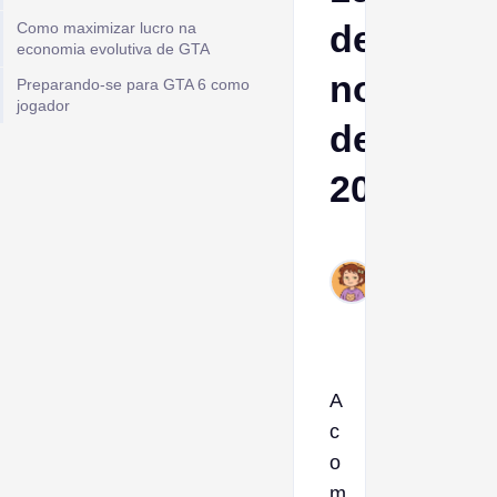
de
Como maximizar lucro na
economia evolutiva de GTA
novembr
Preparando-se para GTA 6 como
jogador
de
2026
Ava
Nov
21,
2025
A
c
o
m