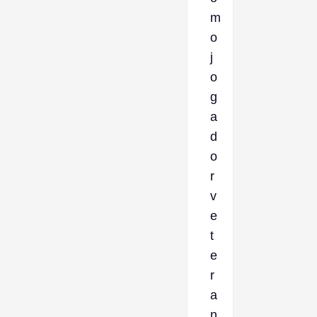
m
o
j
o
g
a
d
o
r
v
e
t
e
r
a
n