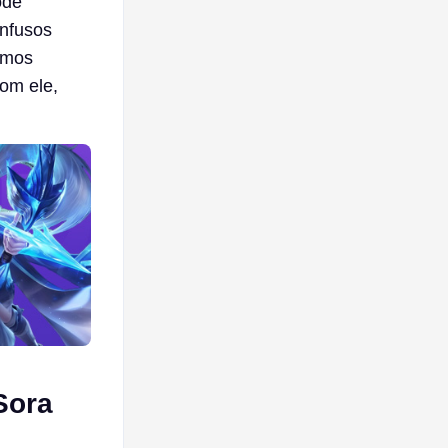
ode
onfusos
amos
om ele,
Sora