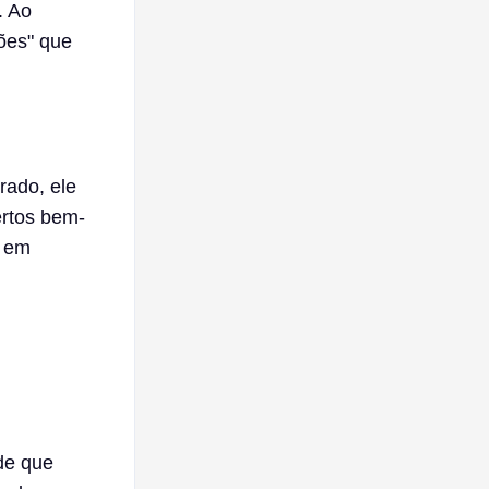
. Ao
sões" que
rado, ele
ertos bem-
l em
de que