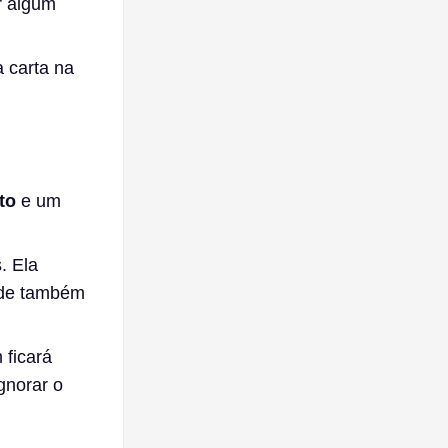
r algum
a carta na
to
e um
. Ela
ade também
 ficará
gnorar o