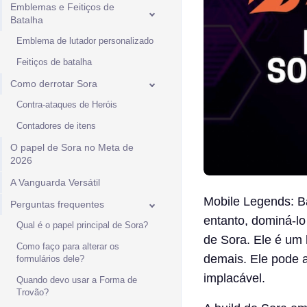
Emblemas e Feitiços de
Batalha
Emblema de lutador personalizado
Feitiços de batalha
Como derrotar Sora
Contra-ataques de Heróis
Contadores de itens
O papel de Sora no Meta de
2026
A Vanguarda Versátil
Mobile Legends: B
Perguntas frequentes
entanto, dominá-lo
Qual é o papel principal de Sora?
de Sora. Ele é um h
Como faço para alterar os
demais. Ele pode 
formulários dele?
implacável.
Quando devo usar a Forma de
Trovão?