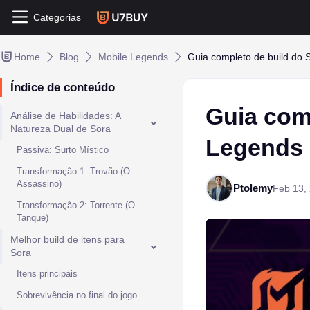
Categorias
Home
Blog
Mobile Legends
Guia completo de build do
Índice de conteúdo
Guia com
Análise de Habilidades: A
Natureza Dual de Sora
Legends
Passiva: Surto Místico
Transformação 1: Trovão (O
Assassino)
Ptolemy
Feb 13,
Transformação 2: Torrente (O
Tanque)
Melhor build de itens para
Sora
Itens principais
Sobrevivência no final do jogo