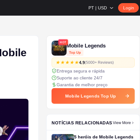
PT | USD
Login
HOT
Mobile Legends
obile
Top Up
4.9
(5000+ Reviews)
Entrega segura e rápida
Suporte ao cliente 24/7
Garantia de melhor preço
Mobile Legends Top Up
NOTÍCIAS RELACIONADAS
View More
5 heróis de Mobile Legends