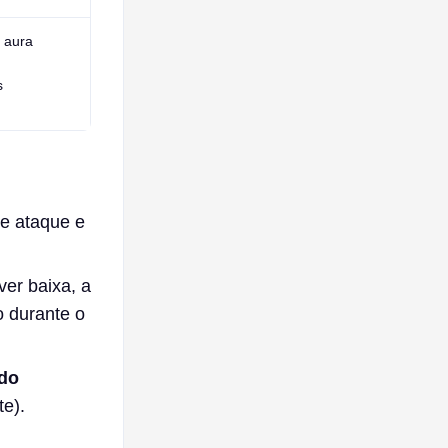
 aura
s
e ataque e
ver baixa, a
o durante o
 do
e).