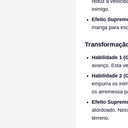
reduz a velocid
inimigo.
Efeito Suprem
manga para esc
Transformação
Habilidade 1 (
avanço. Esta v
Habilidade 2 (
empurra os ini
os arremessa pa
Efeito Suprem
atordoado. Nes
terreno.