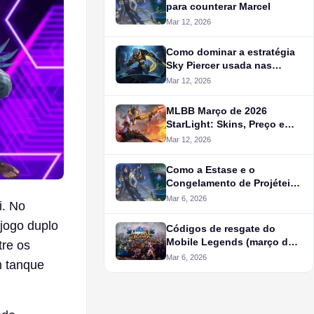
para counterar Marcel
Mar 12, 2026
Como dominar a estratégia
Sky Piercer usada nas
eliminatórias do MLBB MSC
Mar 12, 2026
2026
MLBB Março de 2026
StarLight: Skins, Preço e
Análise Completa de Valor
Mar 12, 2026
Como a Estase e o
Congelamento de Projéteis
de Marcel Alteram a
Mar 6, 2026
i. No
Dinâmica das Lutas em
Equipe no MLBB
 jogo duplo
Códigos de resgate do
Mobile Legends (março de
tre os
2026): Diamantes, skins e
Mar 6, 2026
m tanque
recompensas grátis