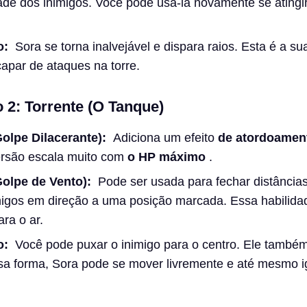
ade dos inimigos. Você pode usá-la novamente se atingi
o:
Sora se torna inalvejável e dispara raios. Esta é a su
apar de ataques na torre.
 2: Torrente (O Tanque)
Golpe Dilacerante):
Adiciona um efeito
de atordoamen
ersão escala muito com
o HP máximo
.
Golpe de Vento):
Pode ser usada para fechar distâncias
migos em direção a uma posição marcada. Essa habilid
ra o ar.
o:
Você pode puxar o inimigo para o centro. Ele também
sa forma, Sora pode se mover livremente e até mesmo i