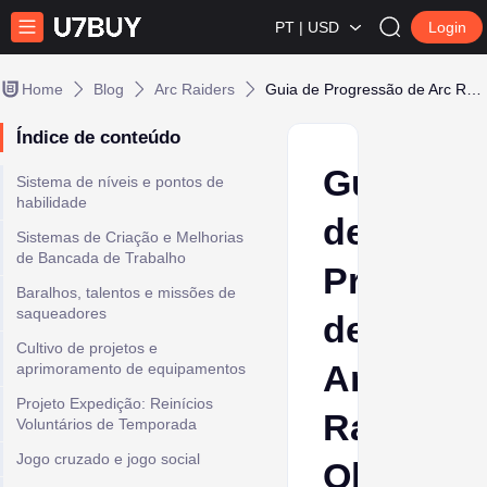
PT | USD
Login
Home
Blog
Arc Raiders
Guia de Progressão de Arc Raiders: Obtenção de Equipamentos e Aprimoramentos
Índice de conteúdo
Guia
Sistema de níveis e pontos de
habilidade
de
Sistemas de Criação e Melhorias
de Bancada de Trabalho
Progress
Baralhos, talentos e missões de
saqueadores
de
Cultivo de projetos e
Arc
aprimoramento de equipamentos
Projeto Expedição: Reinícios
Raiders:
Voluntários de Temporada
Jogo cruzado e jogo social
Obtençã