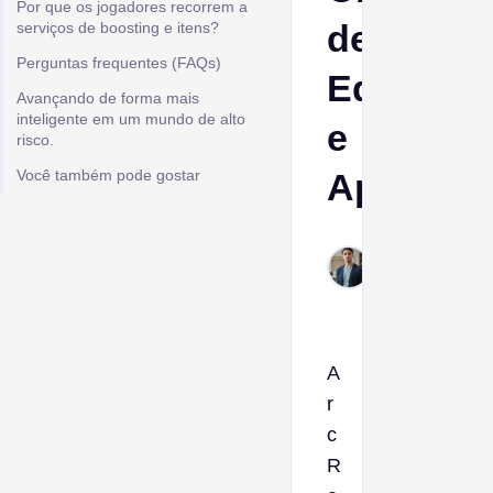
Por que os jogadores recorrem a
de
serviços de boosting e itens?
Perguntas frequentes (FAQs)
Equipam
Avançando de forma mais
inteligente em um mundo de alto
e
risco.
Você também pode gostar
Aprimor
Ptolemy
Dec 30,
2025
A
r
c
R