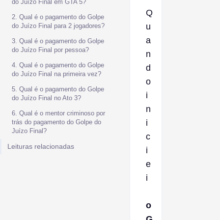
do Juízo Final em GTA 5?
Q
2. Qual é o pagamento do Golpe
u
do Juízo Final para 2 jogadores?
a
3. Qual é o pagamento do Golpe
do Juízo Final por pessoa?
n
4. Qual é o pagamento do Golpe
d
do Juízo Final na primeira vez?
o
5. Qual é o pagamento do Golpe
i
do Juízo Final no Ato 3?
n
6. Qual é o mentor criminoso por
i
trás do pagamento do Golpe do
Juízo Final?
c
Leituras relacionadas
i
e
i
o
G