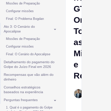
Missões de Preparação
GTA
Configurar missões
Online:
Final: O Problema Bogdan
Ato 3: O Cenário do
Todas
Apocalipse
Missões de Preparação
as
Configurar missões
Missões
Final: O Cenário do Apocalipse
e
Detalhamento do pagamento do
Golpe do Juízo Final em 2026
Recompe
Recompensas que vão além do
dinheiro
Conselhos estratégicos
Ptolemy
baseados na experiência
Feb 27,
2026
Perguntas frequentes
1. Qual é o pagamento do Golpe