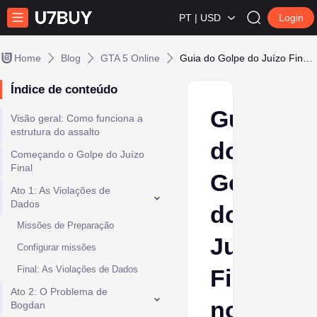
PT | USD
Login
Home
Blog
GTA 5 Online
Guia do Golpe do Juízo Final no GTA Online: Todas as Missões e Recompensas
Índice de conteúdo
Guia
Visão geral: Como funciona a
estrutura do assalto
do
Começando o Golpe do Juízo
Final
Golpe
Ato 1: As Violações de
Dados
do
Missões de Preparação
Juízo
Configurar missões
Final: As Violações de Dados
Final
Ato 2: O Problema de
no
Bogdan