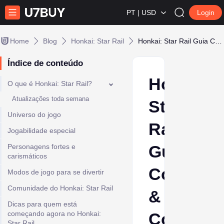
PT | USD
Login
Home
Blog
Honkai: Star Rail
Honkai: Star Rail Guia Completo & Códigos Grátis Atualizados
Índice de conteúdo
Honkai:
O que é Honkai: Star Rail?
Atualizações toda semana
Star
Universo do jogo
Rail
Jogabilidade especial
Guia
Personagens fortes e
carismáticos
Complet
Modos de jogo para se divertir
Comunidade do Honkai: Star Rail
&
Dicas para quem está
começando agora no Honkai:
Códigos
Star Rail