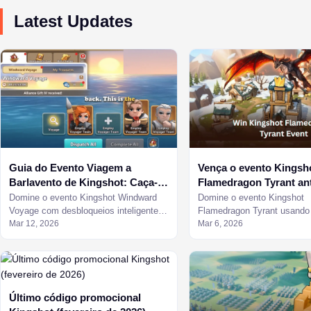
Latest Updates
Guia do Evento Viagem a
Vença o evento Kingsh
Barlavento de Kingshot: Caça-
Flamedragon Tyrant an
níqueis, Fusão e Estratégia de
rivais
Domine o evento Kingshot Windward
Domine o evento Kingshot
Recompensas
Voyage com desbloqueios inteligentes
Flamedragon Tyrant usando 
de slots, estratégias de fusão de baús
Mar 12, 2026
elite para esmagar complet
Mar 6, 2026
e dicas de gastos para maximizar as
seus inimigos no servidor 
recompensas do Governor Gear
Último código promocional