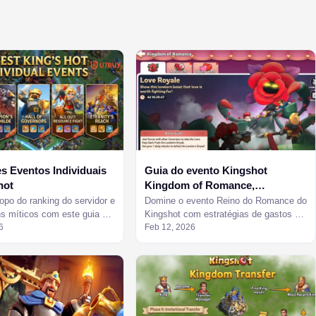
s Eventos Individuais
Guia do evento Kingshot
hot
Kingdom of Romance,
recompensas e estratégias para
opo do ranking do servidor e
Domine o evento Reino do Romance do
ns míticos com este guia de
chefes
Kingshot com estratégias de gastos de
para eventos individuais do
6
elite, formações de chefes e
Feb 12, 2026
prioridades de recompensas.