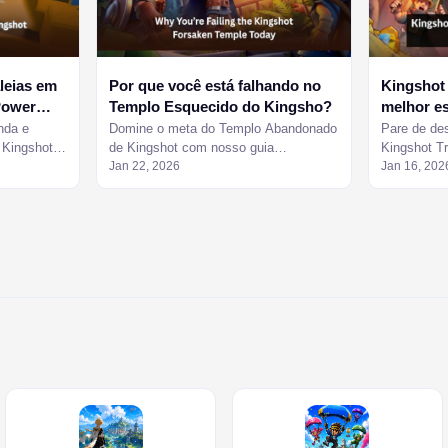
aleias em
Por que você está falhando no
Kingshot 
Power
Templo Esquecido do Kingsho?
melhor es
jogadores
nda e
Domine o meta do Templo Abandonado
Pare de de
 Kingshot
de Kingshot com nosso guia
Kingshot T
este guia
profissional e domine a mobilização da
Jan 22, 2026
truque de $
Jan 16, 202
aliança hoje mesmo.
penalidade
nosso guia