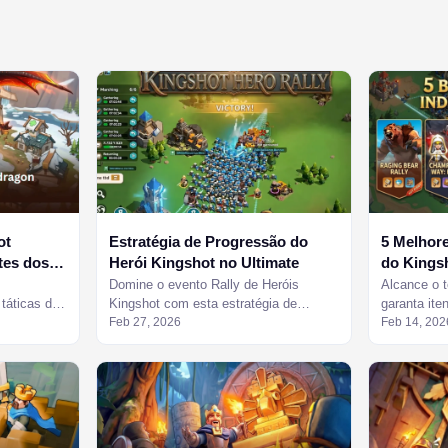
ot
Estratégia de Progressão do
5 Melhore
tes dos
Herói Kingshot no Ultimate
do Kings
Domine o evento Rally de Heróis
Alcance o t
táticas de
Kingshot com esta estratégia de
garanta ite
amente
progressão definitiva, maximizando
Feb 27, 2026
estratégia 
Feb 14, 202
hoje mesmo.
Pontos de Caminho, Caminho da Honra
Kingshot.
e alianças.