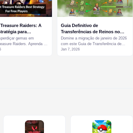
Treasure Raiders: A
Guia Definitivo de
tratégia para
Transferências de Reinos no
 gratuitos
Kingshot (Jan 2026)
sperdiçar gemas em
Domine a migração de janeiro de 2026
reasure Raiders. Aprenda o
com este Guia de Transferência de
1 e o segredo para evitar a
6
Reinos da Kingshot para garantir o
Jan 7, 2026
 de 14 escavações em
servidor perfeito para você.
 agora mesmo.