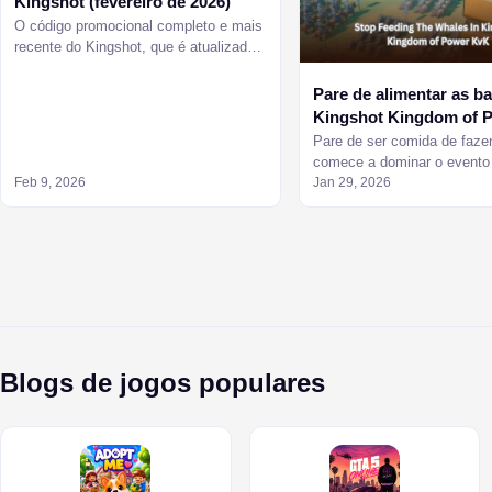
Kingshot (fevereiro de 2026)
O código promocional completo e mais
recente do Kingshot, que é atualizado a
cada ativação. Método de resgate
oculto para iOS/Android e como corrigir
Pare de alimentar as b
erros de código inválido.
Kingshot Kingdom of 
KvK
Pare de ser comida de faze
comece a dominar o evento
Feb 9, 2026
Kingdom of Power KvK com 
Jan 29, 2026
agora mesmo.
Blogs de jogos populares