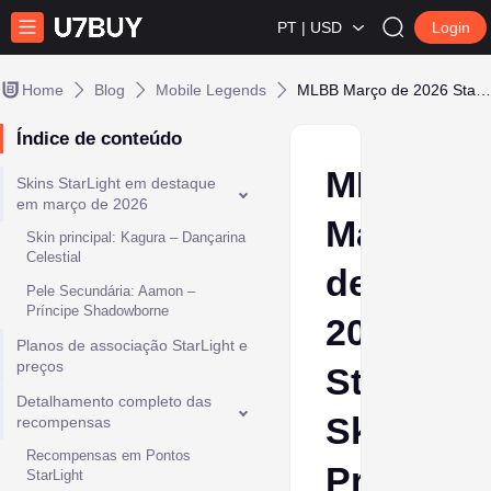
PT | USD
Login
Home
Blog
Mobile Legends
MLBB Março de 2026 StarLight: Skins, Preço e Análise Completa de Valor
Índice de conteúdo
MLBB
Skins StarLight em destaque
em março de 2026
Março
Skin principal: Kagura – Dançarina
Celestial
de
Pele Secundária: Aamon –
Príncipe Shadowborne
2026
Planos de associação StarLight e
preços
StarLight
Detalhamento completo das
Skins,
recompensas
Recompensas em Pontos
Preço
StarLight