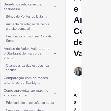
Benefícios adicionais da
e
assinatura
Bônus de Pontos de Batalha
Análise
Aumento de rotação de heróis
Complet
gratuito semanal
Desconto exclusivo na Roda da
de
Sorte
Análise de Valor: Vale a pena
Valor
o StarLight de março de
2026?
Quando a luz das estrelas faz
Ptolemy
sentido
Mar 12,
2026
Comparação com os meses
anteriores do StarLight
Como aproveitar ao máximo
A
sua assinatura
a
Prioridade de conclusão da tarefa
s
Cronograma de assinatura