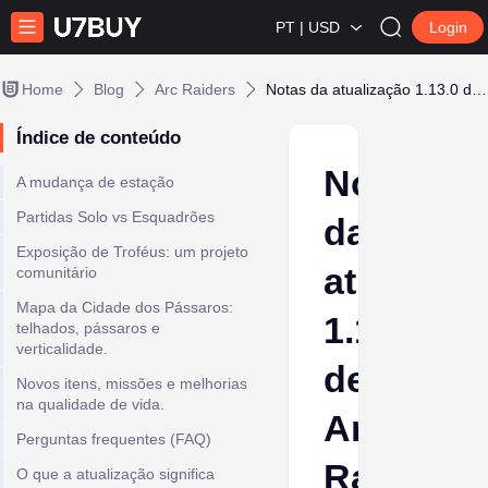
PT | USD
Login
Home
Blog
Arc Raiders
Notas da atualização 1.13.0 de Arc Raiders: A ascensão do Solo vs. Esquadrão
Índice de conteúdo
Notas
A mudança de estação
Partidas Solo vs Esquadrões
da
Exposição de Troféus: um projeto
atualizaç
comunitário
Mapa da Cidade dos Pássaros:
1.13.0
telhados, pássaros e
verticalidade.
de
Novos itens, missões e melhorias
na qualidade de vida.
Arc
Perguntas frequentes (FAQ)
Raiders:
O que a atualização significa