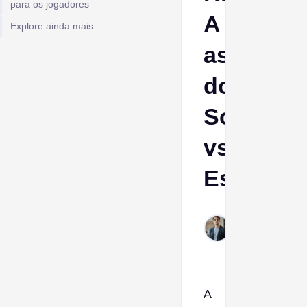
para os jogadores
A
Explore ainda mais
ascensã
do
Solo
vs.
Esquadr
Ptolemy
Jan 30,
2026
A