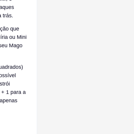
taques
 trás.
ação que
íria ou Mini
 seu Mago
quadrados)
ossível
strói
 + 1 para a
 apenas