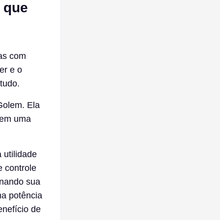
 que
nas com
er e o
tudo.
Golem. Ela
a em uma
utilidade
e controle
inando sua
ma potência
enefício de