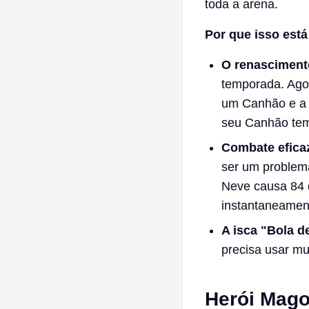
toda a arena.
Por que isso está
O renasciment
temporada. Ago
um Canhão e a h
seu Canhão temp
Combate eficaz
ser um problem
Neve causa 84 
instantaneamen
A isca "Bola d
precisa usar mu
Herói Mago