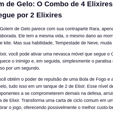
m de Gelo: O Combo de 4 Elixires
gue por 2 Elixires
i Golem de Gelo parece com sua contraparte Rara, ape
aborada. Ele tem a mesma vida, o mesmo dano ao morr
e kite. Mas sua habilidade, Tempestade de Neve, muda 
lixir, você pode ativar uma nevasca móvel que segue o 
quece o inimigo e, em seguida, simplesmente o paralis
sso por um segundo.
ocê obtém o poder de repulsão de uma Bola de Fogo e a 
elo, tudo isso em um tanque de 2 de Elixir. Esse nível d
 oponentes a se comprometerem demais na defesa, arru
a de Elixir. Transforma uma carta de ciclo comum em u
brar o jogo, oferecendo possivelmente o melhor custo-b