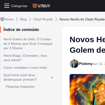
Categorias
Home
Blog
Clash Royale
Novos Heróis do Clash Royal
Índice de conteúdo
Novos He
Herói Golem de Gelo: O Combo
de 4 Elixires que Você Consegue
Golem de
por 2 Elixires
Herói Mago: Chamativo, mas
será viável?
Ptolemy
Jan 15,
Como combater o novo meta
Qual herói você deve
desbloquear primeiro?
Perguntas frequentes