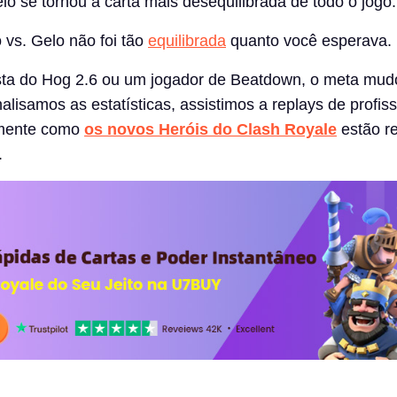
o se tornou a carta mais desequilibrada de todo o jogo.
 vs. Gelo não foi tão
equilibrada
quanto você esperava.
sta do Hog 2.6 ou um jogador de Beatdown, o meta mud
lisamos as estatísticas, assistimos a replays de profiss
amente como
os novos Heróis do Clash Royale
estão r
.