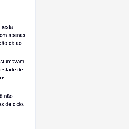
 nesta
com apenas
dão dá ao
costumavam
pestade de
tos
cê não
s de ciclo.