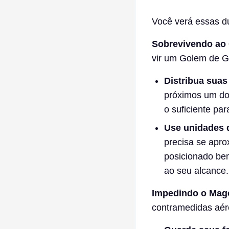
Você verá essas du
Sobrevivendo ao 
vir um Golem de Ge
Distribua suas
próximos um do
o suficiente pa
Use unidades d
precisa se apro
posicionado bem
ao seu alcance.
Impedindo o Mago
contramedidas aér