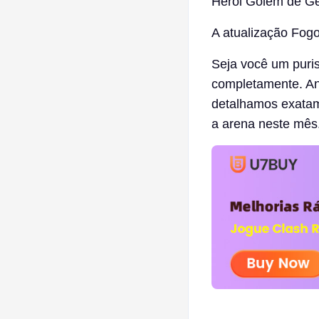
Herói Golem de Gel
A atualização Fogo
Seja você um puri
completamente. Ana
detalhamos exat
a arena neste mês