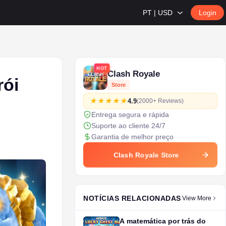
PT | USD
Login
HOT
Clash Royale
rói
Store
4.9
(2000+ Reviews)
Entrega segura e rápida
Suporte ao cliente 24/7
Garantia de melhor preço
Clash Royale Store
NOTÍCIAS RELACIONADAS
View More
A matemática por trás do