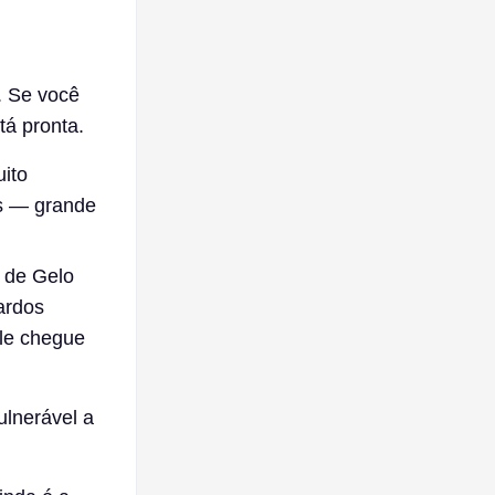
 Se você
tá pronta.
ito
s — grande
 de Gelo
ardos
ele chegue
lnerável a