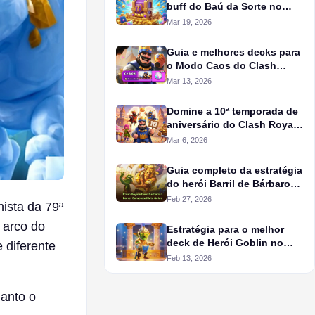
buff do Baú da Sorte no
Clash Royale
Mar 19, 2026
Guia e melhores decks para
o Modo Caos do Clash
Royale
Mar 13, 2026
Domine a 10ª temporada de
aniversário do Clash Royale
com este guia
Mar 6, 2026
Guia completo da estratégia
do herói Barril de Bárbaros
no Clash Royale
Feb 27, 2026
ista da 79ª
 arco do
Estratégia para o melhor
deck de Herói Goblin no
 diferente
Clash Royale
Feb 13, 2026
uanto o