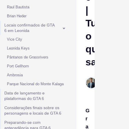
|
Raul Bautista
Brian Heder
Tudo
Locais confirmados de GTA
6 em Leonida
o
Vice City
que
Leonida Keys
Pântanos de Grassrivers
sabemos
Port Gellhorn
Ambrosia
Ptolemy
Dec 26,
Parque Nacional do Monte Kalaga
2025
Data de lançamento e
plataformas do GTA 6
Considerações finais sobre os
G
personagens e locais de GTA 6
r
Preparando-se com
a
antecedência para GTA 6