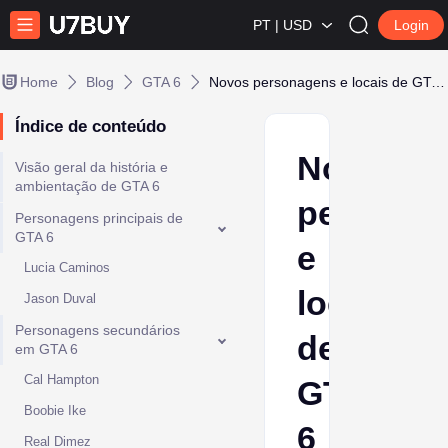
PT | USD
Login
Home
Blog
GTA 6
Novos personagens e locais de GTA 6 | Tudo o que sabemos
Índice de conteúdo
Novos
Visão geral da história e
ambientação de GTA 6
persona
Personagens principais de
GTA 6
e
Lucia Caminos
locais
Jason Duval
Personagens secundários
de
em GTA 6
Cal Hampton
GTA
Boobie Ike
6
Real Dimez