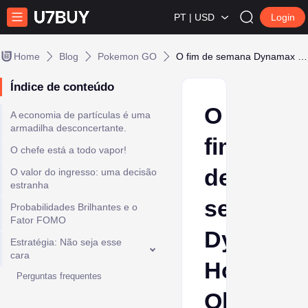
PT | USD
Login
Home
Blog
Pokemon GO
O fim de semana Dynamax Ho-Oh do Pokémon Go
Índice de conteúdo
O
A economia de partículas é uma
armadilha desconcertante.
fim
O chefe está a todo vapor!
de
O valor do ingresso: uma decisão
estranha
semana
Probabilidades Brilhantes e o
Fator FOMO
Dynama
Estratégia: Não seja esse
cara
Ho-
Perguntas frequentes
Oh