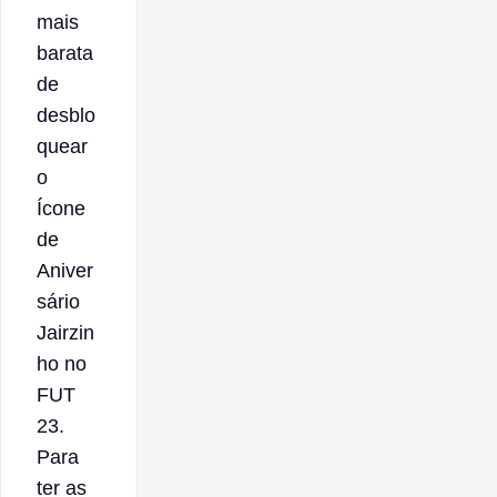
mais
barata
de
desblo
quear
o
Ícone
de
Aniver
sário
Jairzin
ho no
FUT
23.
Para
ter as