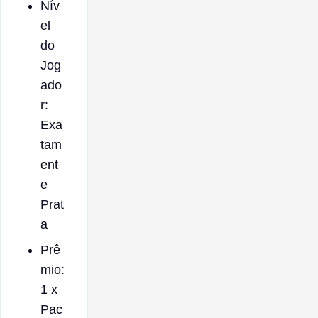
Nív
el
do
Jog
ado
r:
Exa
tam
ent
e
Prat
a
Prê
mio:
1 x
Pac