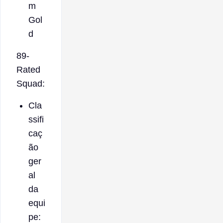
m
Gol
d
89-
Rated
Squad:
Cla
ssifi
caç
ão
ger
al
da
equi
pe: