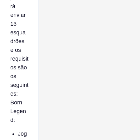
rá
enviar
13
esqua
drões
e os
requisit
os são
os
seguint
es:
Born
Legen
d:
Jog