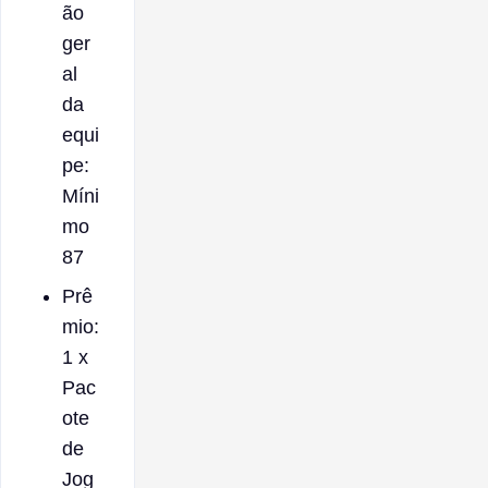
ão
ger
al
da
equi
pe:
Míni
mo
87
Prê
mio:
1 x
Pac
ote
de
Jog