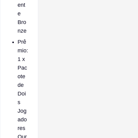
ent
e
Bro
nze
Prê
mio:
1 x
Pac
ote
de
Doi
s
Jog
ado
res
Our