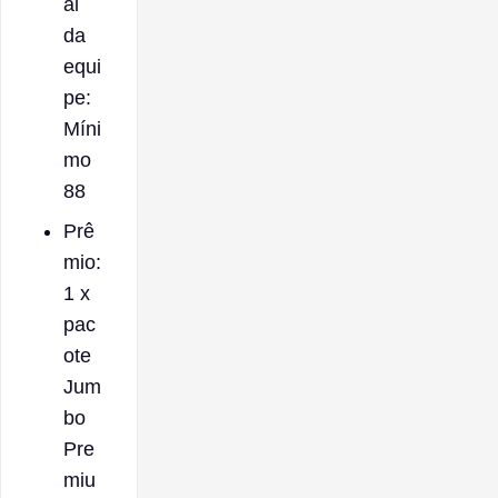
al
da
equi
pe:
Míni
mo
88
Prê
mio:
1 x
pac
ote
Jum
bo
Pre
miu