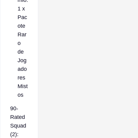
1 x
Pac
ote
Rar
o
de
Jog
ado
res
Mist
os
90-
Rated
Squad
(2):