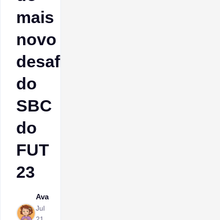
mais
novo
desafio
do
SBC
do
FUT
23
Ava
Jul
21,