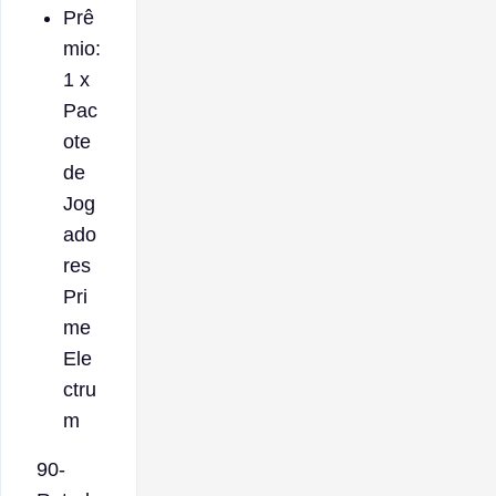
Prê
mio:
1 x
Pac
ote
de
Jog
ado
res
Pri
me
Ele
ctru
m
90-