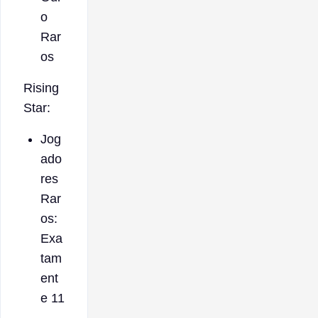
o
Rar
os
Rising
Star:
Jog
ado
res
Rar
os:
Exa
tam
ent
e 11