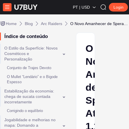
PT | USD
Login
Home
Blog
Arc Raiders
O Novo Amanhecer de Speranza: Atualização 1.19.0 de Arc Raiders
Índice de conteúdo
O
O Estilo da Superfície: Novos
Cosméticos e
Novo
Personalização
Conjunto de Trajes Devoto
Amanhec
O Mullet “Lendário” e o Bigode
Espesso
de
Estabilização da economia:
chega de sucata contada
Speranza
incorretamente
Atualiza
Corrigindo o equilíbrio
Jogabilidade e melhorias no
1.19.0
mapa: Domando a