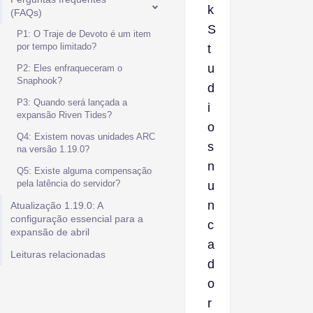
k
(FAQs)
S
P1: O Traje de Devoto é um item
por tempo limitado?
t
u
P2: Eles enfraqueceram o
Snaphook?
d
P3: Quando será lançada a
i
expansão Riven Tides?
o
Q4: Existem novas unidades ARC
s
na versão 1.19.0?
n
Q5: Existe alguma compensação
pela latência do servidor?
u
n
Atualização 1.19.0: A
configuração essencial para a
c
expansão de abril
a
Leituras relacionadas
d
o
r