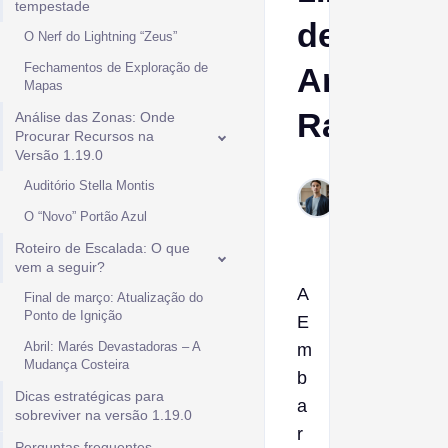
tempestade
de
O Nerf do Lightning “Zeus”
Fechamentos de Exploração de
Arc
Mapas
Raiders
Análise das Zonas: Onde
Procurar Recursos na
Versão 1.19.0
Ptolemy
Auditório Stella Montis
Mar 16,
O “Novo” Portão Azul
2026
Roteiro de Escalada: O que
vem a seguir?
A
Final de março: Atualização do
Ponto de Ignição
E
Abril: Marés Devastadoras – A
m
Mudança Costeira
b
Dicas estratégicas para
a
sobreviver na versão 1.19.0
r
Perguntas frequentes