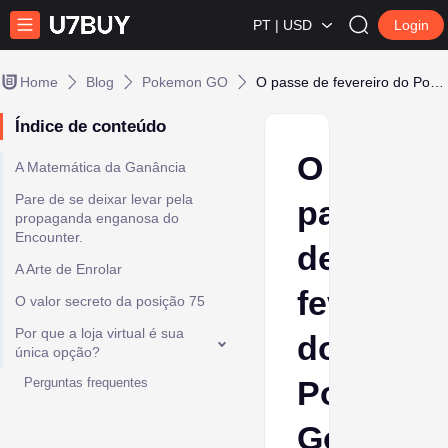
PT | USD
Login
Home
Blog
Pokemon GO
O passe de fevereiro do Pokémon Go é uma máquina de imprimir moedas
Índice de conteúdo
O
A Matemática da Ganância
Pare de se deixar levar pela
passe
propaganda enganosa do
Encounter.
de
A Arte de Enrolar
fevereiro
O valor secreto da posição 75
Por que a loja virtual é sua
do
única opção?
Pokémo
Perguntas frequentes
Go