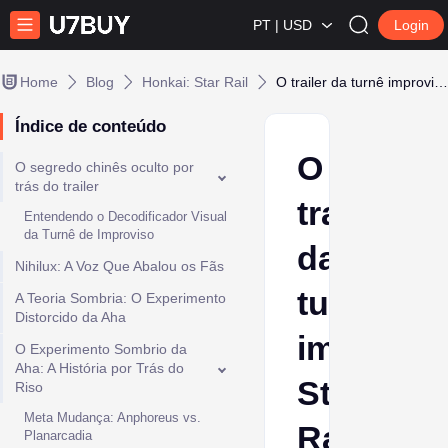
PT | USD
Login
Home
Blog
Honkai: Star Rail
O trailer da turnê improvisada Star Rail 4.0 quebra a realidade
Índice de conteúdo
O
O segredo chinês oculto por
trás do trailer
trailer
Entendendo o Decodificador Visual
da Turnê de Improviso
da
Nihilux: A Voz Que Abalou os Fãs
turnê
A Teoria Sombria: O Experimento
Distorcido da Aha
improvis
O Experimento Sombrio da
Aha: A História por Trás do
Star
Riso
Meta Mudança: Anphoreus vs.
Rail
Planarcadia