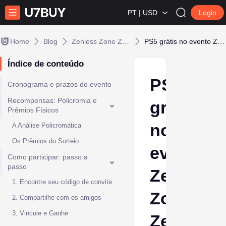
PT | USD
Login
Home
Blog
Zenless Zone Zero
PS5 grátis no evento Zenless Zone Zero Assembly Commission
Índice de conteúdo
PS5
Cronograma e prazos do evento
Recompensas: Policromia e
grátis
Prêmios Físicos
no
A Análise Policromática
Os Prêmios do Sorteio
evento
Como participar: passo a
passo
Zenless
1. Encontre seu código de convite
Zone
2. Compartilhe com os amigos
3. Vincule e Ganhe
Zero