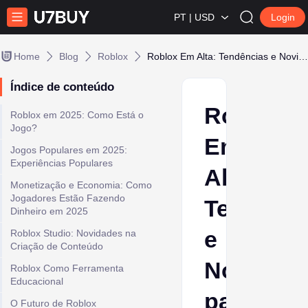
PT | USD
Login
Home
Blog
Roblox
Roblox Em Alta: Tendências e Novidades para Ficar de Olho em 2025
Índice de conteúdo
Roblox
Roblox em 2025: Como Está o
Jogo?
Em
Jogos Populares em 2025:
Experiências Populares
Alta:
Monetização e Economia: Como
Jogadores Estão Fazendo
Tendênci
Dinheiro em 2025
e
Roblox Studio: Novidades na
Criação de Conteúdo
Novidad
Roblox Como Ferramenta
Educacional
para
O Futuro de Roblox