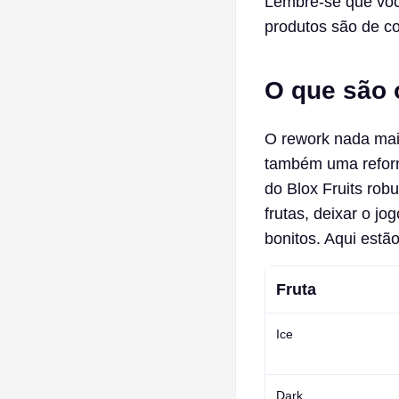
Lembre-se que voc
produtos são de c
O que são
O rework nada mais
também uma reformu
do Blox Fruits rob
frutas, deixar o jo
bonitos. Aqui estã
Fruta
Ice
Dark