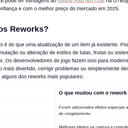
ê pode ter vantagens ao
na U7Buy
comprar frutas Blox Fruits
onfiança e com o melhor preço do mercado em 2025.
 os Reworks?
 é do que uma atualização de um item já existente. Pod
lação ou alteração de estilos de lutas, frutas ou siste
ux. Os desenvolvedores do jogo fazem isso para modern
go mais divertido, corrigir problemas ou simplesmente de
o alguns dos reworks mais populares:
O que mudou com o rework
Foram adicionados efeitos especiais 
de congelamento.
Melhores efeitos na captura e control