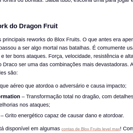
s fortes ou bonitas. Saiba tudo, escolha uma para jogar
rk do Dragon Fruit
 principais reworks do Blox Fruits. O que antes era ap
, passou a ser algo mortal nas batalhas. É comumente u
 e ter bons ataques. Força, velocidade, resistência e alt
o Draco ser uma das combinações mais devastadoras. 
des são:
que aéreo que atordoa o adversário e causa impacto;
ormation
– Transformação total no dragão, com detalhe
lhorias nos ataques;
– Grito energético capaz de causar dano e atordoar.
stá disponível em algumas
! Co
contas de Blox Fruits level max