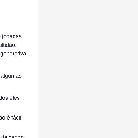
e jogadas
ltidão.
generativa,
z algumas
dos eles
o é fácil
 deixando