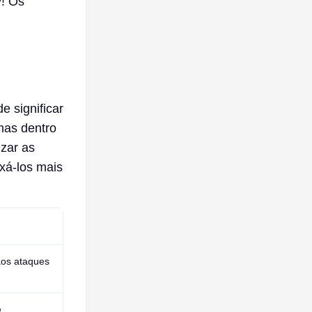
! Os
e significar
mas dentro
izar as
ixá-los mais
aos ataques
e