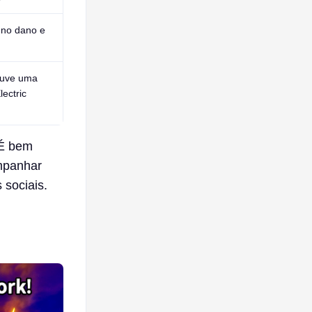
 no dano e
ouve uma
ectric
 É bem
ompanhar
 sociais.