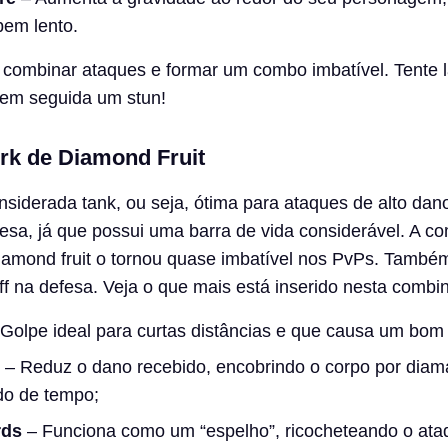
bem lento.
é combinar ataques e formar um combo imbatível. Tente 
 e em seguida um stun!
rk de Diamond Fruit
nsiderada tank, ou seja, ótima para ataques de alto da
esa, já que possui uma barra de vida considerável. A c
iamond fruit o tornou quase imbatível nos PvPs. També
ff na defesa. Veja o que mais está inserido nesta combi
 Golpe ideal para curtas distâncias e que causa um bom
y
– Reduz o dano recebido, encobrindo o corpo por diam
do de tempo;
rds
– Funciona como um “espelho”, ricocheteando o ata