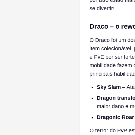
por isso estão mai
se divertir!
Draco – o rewo
O Draco foi um dos
item colecionável
e PvE por ser forte
mobilidade fazem 
principais habilida
Sky Slam
– Ata
Dragon transf
maior dano e me
Dragonic Roar
O terror do PvP e