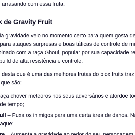
 arrasando com essa fruta.
 de Gravity Fruit
 da gravidade veio no momento certo para quem gosta d
l para ataques surpresas e boas táticas de controle de mu
binado com a raça Ghoul, popular por sua capacidade re
uild de alta resistência e controle.
 desta que é uma das melhores frutas do blox fruits tra
 que são:
Faça chover meteoros nos seus adversários e atordoe to
 de tempo;
ull
– Puxa os inimigos para uma certa área de danos. Nã
taque;
ure
– Aumenta a gravidade ao redor do seu personagem,