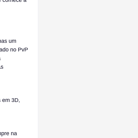
 e comece a
enas um
sado no PvP
a
As
s em 3D,
mpre na