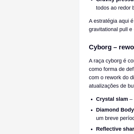
todos ao redor 
A estratégia aqui 
gravitational pull
Cyborg – rewo
A raça cyborg é co
como forma de def
com o rework do d
atualizações de bu
Crystal slam
–
Diamond Bod
um breve perío
Reflective sha