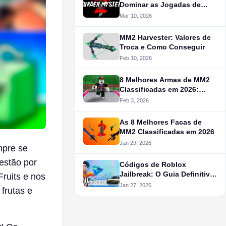
Dominar as Jogadas de
Efeito em Murder Mystery 2
Mar 10, 2026
MM2 Harvester: Valores de
Troca e Como Conseguir
Feb 10, 2026
8 Melhores Armas de MM2
Classificadas em 2026:
Raridade e Valor de Troca
Feb 3, 2026
As 8 Melhores Facas de
MM2 Classificadas em 2026
Jan 29, 2026
mpre se
estão por
Códigos de Roblox
Jailbreak: O Guia Definitivo
ruits e nos
de Sobrevivência de Janeiro
Jan 27, 2026
frutas e
de 2026