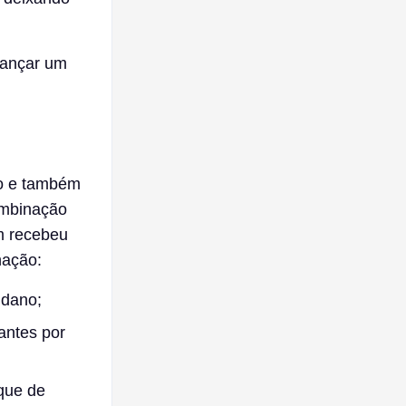
lançar um
no e também
ombinação
m recebeu
nação:
 dano;
antes por
que de