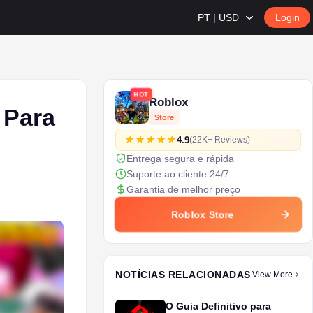
PT | USD
Login
HOT
Roblox
 Para
Store
4.9
(22K+ Reviews)
Entrega segura e rápida
Suporte ao cliente 24/7
Garantia de melhor preço
Roblox Store
NOTÍCIAS RELACIONADAS
View More
O Guia Definitivo para