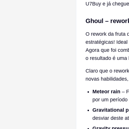
U7Buy e já chegue
Ghoul – rework
O rework da fruta
estratégicas! Idea
Agora que foi com
o resultado é uma b
Claro que o rework
novas habilidades,
Meteor rain
– 
por um período
Gravitational p
desviar deste a
Gravity press