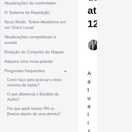
Atualizações do controlador
atualizaç
O Sistema de Repetição
12.00
Novo Modo: Todos Aleatórios em
um Único Local
Atualizações competitivas e
Ptolemy
sociais
Jan 13,
Rotação do Conjunto de Mapas
2026
Adquira uma nova pistola!
Perguntas frequentes
A
Como faço para acessar o novo
a
sistema de replay?
t
O que diferencia o Bandido do
u
Xerife?
a
Por que perdi menos RR no
Breeze depois de uma derrota?
l
i
z