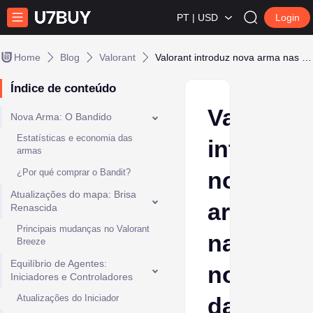
PT | USD
Login
Home
Blog
Valorant
Valorant introduz nova arma nas notas da atualização 12.00
Índice de conteúdo
Valorant
Nova Arma: O Bandido
Estatísticas e economia das
introduz
armas
¿Por qué comprar o Bandit?
nova
Atualizações do mapa: Brisa
arma
Renascida
Principais mudanças no Valorant
nas
Breeze
Equilíbrio de Agentes:
notas
Iniciadores e Controladores
Atualizações do Iniciador
da