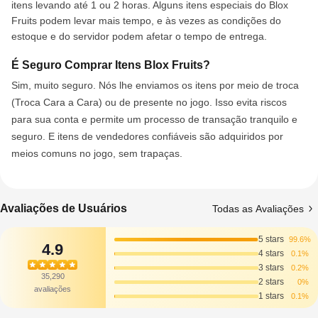
itens levando até 1 ou 2 horas. Alguns itens especiais do Blox
Fruits podem levar mais tempo, e às vezes as condições do
estoque e do servidor podem afetar o tempo de entrega.
É Seguro Comprar Itens Blox Fruits?
Sim, muito seguro. Nós lhe enviamos os itens por meio de troca
(Troca Cara a Cara) ou de presente no jogo. Isso evita riscos
para sua conta e permite um processo de transação tranquilo e
seguro. E itens de vendedores confiáveis são adquiridos por
meios comuns no jogo, sem trapaças.
Avaliações de Usuários
Todas as Avaliações
5 stars
99.6%
4.9
4 stars
0.1%
3 stars
0.2%
35,290
2 stars
0%
avaliações
1 stars
0.1%