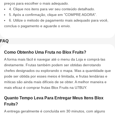
preços para escolher o mais adequado.
4. Clique nos itens para ver seu conteúdo detalhado.
5. Após a confirmação, clique em "COMPRE AGORA".
6. Utilize o método de pagamento mais adequado para você,
conclua o pagamento e aguarde o envio.
FAQ
Como Obtenho Uma Fruta no Blox Fruits?
A forma mais fácil é navegar até o menu da Loja e comprá-las
diretamente. Frutas também podem ser obtidas derrotando
chefes designados ou explorando o mapa. Mas a quantidade que
pode ser obtida por esses meios é limitada, e frutas lendárias e
míticas são ainda mais difíceis de se obter. A melhor maneira e
mais eficaz é comprar frutas Blox Fruits na U7BUY.
Quanto Tempo Leva Para Entregar Meus Itens Blox
Fruits?
A entrega geralmente é concluída em 30 minutos, com alguns