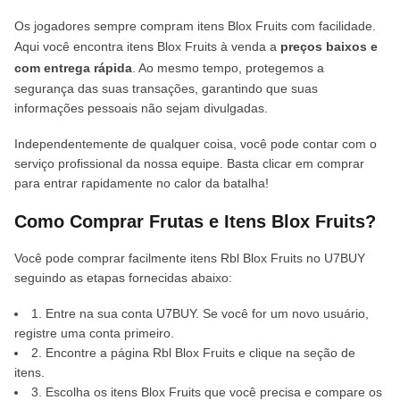
Os jogadores sempre compram itens Blox Fruits com facilidade.
Aqui você encontra itens Blox Fruits à venda a
preços baixos e
com entrega rápida
. Ao mesmo tempo, protegemos a
segurança das suas transações, garantindo que suas
informações pessoais não sejam divulgadas.
Independentemente de qualquer coisa, você pode contar com o
serviço profissional da nossa equipe. Basta clicar em comprar
para entrar rapidamente no calor da batalha!
Como Comprar Frutas e Itens Blox Fruits?
Você pode comprar facilmente itens Rbl Blox Fruits no U7BUY
seguindo as etapas fornecidas abaixo:
1. Entre na sua conta U7BUY. Se você for um novo usuário,
registre uma conta primeiro.
2. Encontre a página Rbl Blox Fruits e clique na seção de
itens.
3. Escolha os itens Blox Fruits que você precisa e compare os