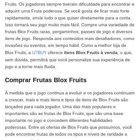
Fruits. Os jogadores sempre tiveram dificuldade para encontrar e
adquirir uma Fruta poderosa. Se você gosta de ficar mais forte
rapidamente, envie tudo o que quiser diretamente para a conta.
Isso tornará seu jogo muito mais fácil. Compre uma variedade de
frutas Blox Fruits raras, pergaminhos, passes de jogo e diversos
itens de jogo. Responda aos conteúdos mais desafiadores, como
invasões ou eventos, em tempo hábil. Como a melhor loja de
Blox Fruits, a
U7BUY
oferece
itens Blox Fruits à venda
, o que,
sem dúvida, permitirá que você personalize sua experiência de
jogo e a torne mais fluida.
Comprar Frutas Blox Fruits
À medida que o jogo continua a evoluir e os jogadores continuam
a crescer, mais e mais itens e tipos de itens de Blox Fruits são
lançados para cada jogador. Uma das mais populares e
importantes são as frutas do Blox Fruits, que são uma base
importante no jogo e concedem diferentes habilidades
poderosas. Entre as ofertas de Blox Fruits que possuímos, você
pode encontrar frutas de todos os tipos e níveis de raridade a