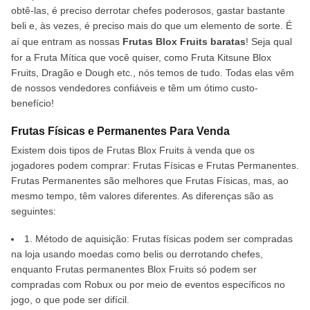
obtê-las, é preciso derrotar chefes poderosos, gastar bastante
beli e, às vezes, é preciso mais do que um elemento de sorte. É
aí que entram as nossas
Frutas Blox Fruits baratas
! Seja qual
for a Fruta Mítica que você quiser, como Fruta Kitsune Blox
Fruits, Dragão e Dough etc., nós temos de tudo. Todas elas vêm
de nossos vendedores confiáveis e têm um ótimo custo-
benefício!
Frutas Físicas e Permanentes Para Venda
Existem dois tipos de Frutas Blox Fruits à venda que os
jogadores podem comprar: Frutas Físicas e Frutas Permanentes.
Frutas Permanentes são melhores que Frutas Físicas, mas, ao
mesmo tempo, têm valores diferentes. As diferenças são as
seguintes:
1. Método de aquisição: Frutas físicas podem ser compradas
na loja usando moedas como belis ou derrotando chefes,
enquanto Frutas permanentes Blox Fruits só podem ser
compradas com Robux ou por meio de eventos específicos no
jogo, o que pode ser difícil.