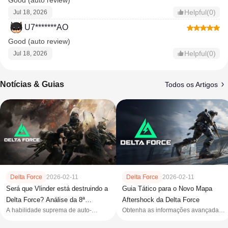
Good (auto review)
Helpful(0)
Jul 18, 2026
U7*******AO
Good (auto review)
Helpful(0)
Jul 18, 2026
Notícias & Guias
Todos os Artigos
Delta Force
2026-02-11
Delta Force
2026-02-11
Será que Vlinder está destruindo a
Guia Tático para o Novo Mapa
Delta Force? Análise da 8ª
Aftershock da Delta Force
A habilidade suprema de auto-
Obtenha as informações avançadas
temporada
ressurreição de 55m da Vlinder está
de que você precisa para sobreviver