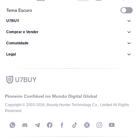
Tema Escuro
U7BUY
Comprar e Vender
Comunidade
Legal
Pioneiro Confiável no Mundo Digital Global
Copyright © 2003-2026, Bounty Hunter Technology Co., Limited All Rights
Reserved.