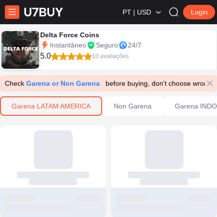
PT | USD
Login
Delta Force Coins
Instantâneo
Seguro
24/7
5.0
10 avaliações
Check
Garena or Non Garena
before buying, don't choose wrong 
Garena LATAM AMERICA
Non Garena
Garena IND