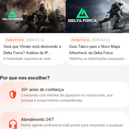
Delta Force
2026-02-11
Delta Force
2026-02-11
Será que Vlinder está destruindo a
Guia Tático para o Novo Mapa
Delta Force? Análise da 8ª
Aftershock da Delta Force
A habilidade suprema de auto-
Obtenha as informações avançadas
temporada
ressurreição de 55m da Vlinder está
de que você precisa para sobreviver
remodelando o meta da Força Delta.
e dominar em Delta Force Aftershock,
Descubra o impacto dela no
o mapa onde cada partida é decidida
Por que nos escolher?
equilíbrio competitivo, estratégias
pelo caos do terremoto.
para contra-atacar e se ela está
10+ anos de confiança
realmente desequilibrada na
Temporada 8.
Crescendo com milhões de jogadores no mundo todo, sua
jornada é nossa história compartilhada.
Atendimento 24/7
Nosso agente profissional está pronto para responder a qualquer