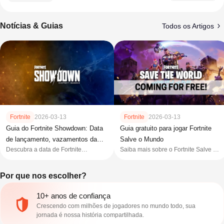
Notícias & Guias
Todos os Artigos
Fortnite
2026-03-13
Fortnite
2026-03-13
Guia do Fortnite Showdown: Data
Guia gratuito para jogar Fortnite
de lançamento, vazamentos da
Salve o Mundo
Descubra a data de Fortnite
Saiba mais sobre o Fortnite Salve o
skin do Capitão América e do
Showdown, os Pontos de Interesse
Mundo, que ficará totalmente
mapa
(POIs) vazados no mapa e como
gratuito. Leia nosso guia para
Por que nos escolher?
desbloquear a nova skin do Capitão
conferir as datas de lançamento e
América (Edição 2026). Domine as
detalhes das recompensas.
mecânicas da temporada e fique à
10+ anos de confiança
frente do meta.
Crescendo com milhões de jogadores no mundo todo, sua
jornada é nossa história compartilhada.