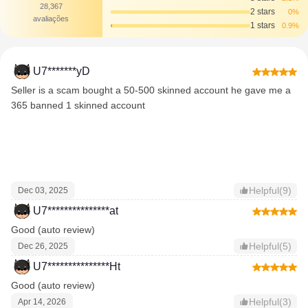
28,367
2 stars
0%
avaliações
1 stars
0.9%
U7*******yD
Seller is a scam bought a 50-500 skinned account he gave me a
365 banned 1 skinned account
Helpful(9)
Dec 03, 2025
U7***************at
Good (auto review)
Helpful(5)
Dec 26, 2025
U7***************Ht
Good (auto review)
Helpful(3)
Apr 14, 2026