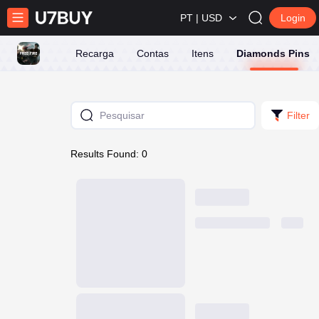
PT | USD
Login
Recarga
Contas
Itens
Diamonds Pins
Filter
Results Found: 0