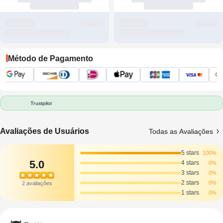
Método de Pagamento
Trustpilot
Avaliações de Usuários
Todas as Avaliações
5 stars
100%
5.0
4 stars
0%
3 stars
0%
2 stars
0%
2 avaliações
1 stars
0%