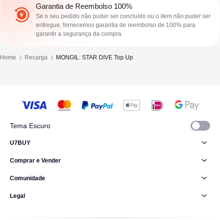
Garantia de Reembolso 100%
Se o seu pedido não puder ser concluído ou o item não puder ser
entregue, fornecemos garantia de reembolso de 100% para
garantir a segurança da compra.
Home
Recarga
MONGIL: STAR DIVE Top Up
Tema Escuro
U7BUY
Comprar e Vender
Comunidade
Legal