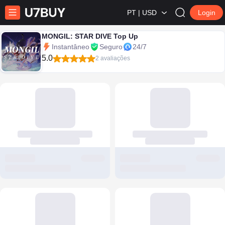
PT | USD
Login
MONGIL: STAR DIVE Top Up
Instantâneo
Seguro
24/7
5.0
2 avaliações