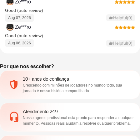
Ze***ro
Good (auto review)
Helpful(0)
Aug 07, 2026
Ze***ro
Good (auto review)
Helpful(0)
Aug 06, 2026
Por que nos escolher?
10+ anos de confiança
Crescendo com milhões de jogadores no mundo todo, sua
jornada é nossa história compartilhada.
Atendimento 24/7
Nosso agente profissional está pronto para responder a qualquer
momento. Pessoas reais ajudam a resolver qualquer problema.