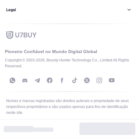
Legal
Pioneiro Confiável no Mundo Digital Global
Copyright © 2003-2026, Bounty Hunter Technology Co., Limited All Rights
Reserved.
Nomes e marcas registradas são direitos autorais e propriedade de seus
respectivos proprietários e são usados apenas para fins de identificação
neste site.