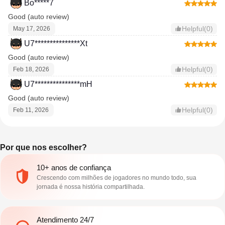
Bo*****7
Good (auto review)
Helpful(0)
May 17, 2026
U7***************Xt
Good (auto review)
Helpful(0)
Feb 18, 2026
U7***************mH
Good (auto review)
Helpful(0)
Feb 11, 2026
Por que nos escolher?
10+ anos de confiança
Crescendo com milhões de jogadores no mundo todo, sua
jornada é nossa história compartilhada.
Atendimento 24/7