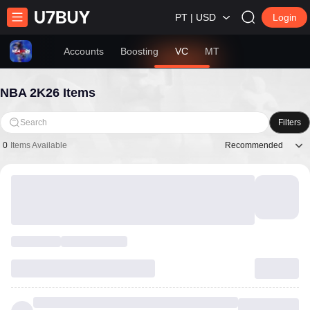
PT | USD
Login
Accounts
Boosting
VC
MT
NBA 2K26 Items
Search
Filters
Recommended
0
Items Available