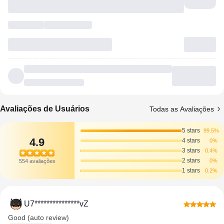
Avaliações de Usuários
Todas as Avaliações
5 stars
99.5%
4.9
4 stars
0%
3 stars
0.4%
2 stars
0%
554 avaliações
1 stars
0.2%
U7***************vZ
Good (auto review)