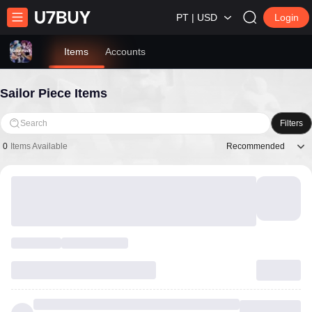
PT | USD
Login
Items
Accounts
Sailor Piece Items
Search
Filters
Recommended
0
Items Available