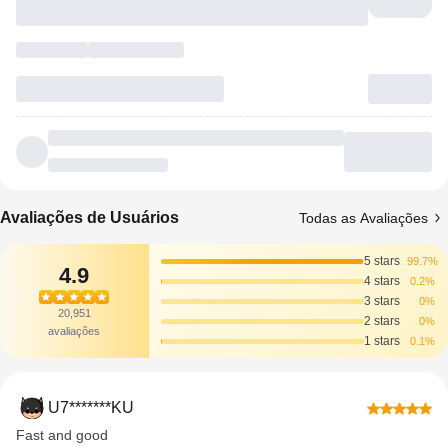
Avaliações de Usuários
Todas as Avaliações
5 stars
99.7%
4.9
4 stars
0.2%
3 stars
0%
20,951
2 stars
0%
avaliações
1 stars
0.1%
U7*******KU
Fast and good