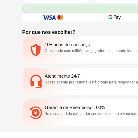
celular, desktop e TV. Veja letras
site oficial ou via Apple/
sincronizadas em tempo real, ative o
Mantenha playlists e mús
modo de tela cheia e experimente o
com este guia passo a p
karaokê do Spotify.
Por que nos escolher?
10+ anos de confiança
Crescendo com milhões de jogadores no mundo todo, su
Atendimento 24/7
Nosso agente profissional está pronto para responder 
Garantia de Reembolso 100%
Se o seu pedido não puder ser concluído ou o item nã