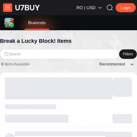
RO | USD
Login
Brainrots
Break a Lucky Block! Items
Search
Filters
Recommended
0
Items Available