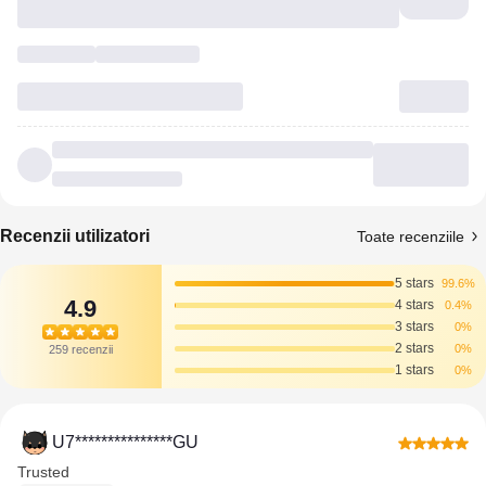
Recenzii utilizatori
Toate recenziile
5 stars
99.6%
4.9
4 stars
0.4%
3 stars
0%
2 stars
0%
259 recenzii
1 stars
0%
U7***************GU
Trusted