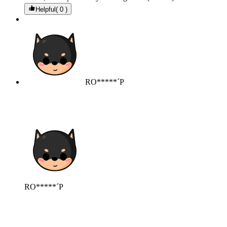
Helpful( 0 )
RO*****´P
RO*****´P