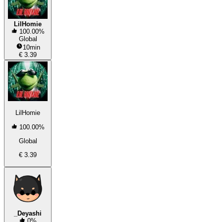
LilHomie
100.00%
Global
10min
€ 3.39
LilHomie
100.00%
Global
€ 3.39
_Deyashi
0%