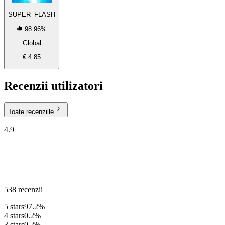
SUPER_FLASH
98.96%
Global
€ 4.85
Recenzii utilizatori
Toate recenziile
4.9
538 recenzii
5 stars
97.2%
4 stars
0.2%
3 stars
0.2%