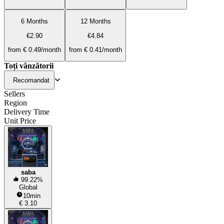
6 Months
12 Months
€2.90
€4.84
from € 0.49/month
from € 0.41/month
Toți vânzătorii
Recomandat
Sellers
Region
Delivery Time
Unit Price
saba
99.22%
Global
10min
€ 3.10