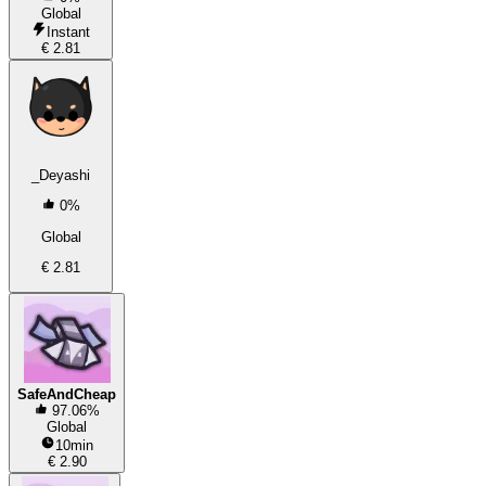
Global
Instant
€ 2.81
_Deyashi
0%
Global
€ 2.81
SafeAndCheap
97.06%
Global
10min
€ 2.90