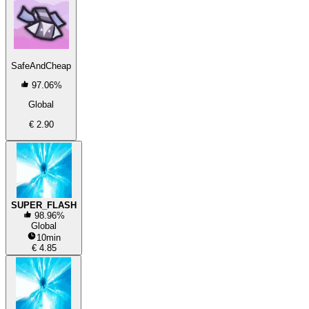
SafeAndCheap
97.06%
Global
€ 2.90
SUPER_FLASH
98.96%
Global
10min
€ 4.85