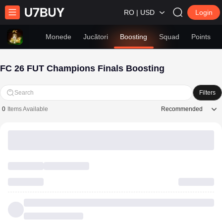
RO | USD
Login
Monede
Jucători
Boosting
Squad
Points
FC 26 FUT Champions Finals Boosting
Search
Filters
Recommended
0
Items Available