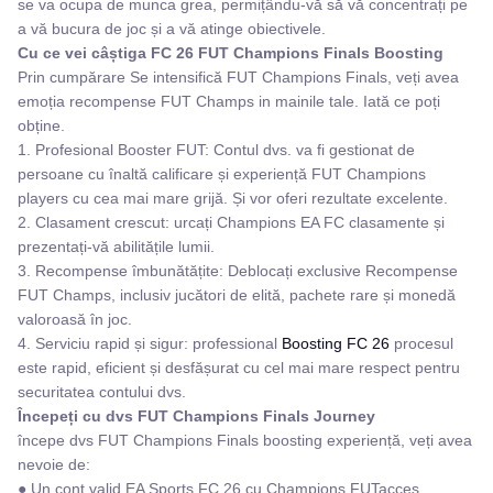
se va ocupa de munca grea, permițându-vă să vă concentrați pe
a vă bucura de joc și a vă atinge obiectivele.
Cu ce vei câștiga FC 26 FUT Champions Finals Boosting
Prin cumpărare Se intensifică FUT Champions Finals, veți avea
emoția recompense FUT Champs in mainile tale. Iată ce poți
obține.
1. Profesional Booster FUT: Contul dvs. va fi gestionat de
persoane cu înaltă calificare și experiență FUT Champions
players cu cea mai mare grijă. Și vor oferi rezultate excelente.
2. Clasament crescut: urcați Champions EA FC clasamente și
prezentați-vă abilitățile lumii.
3. Recompense îmbunătățite: Deblocați exclusive Recompense
FUT Champs, inclusiv jucători de elită, pachete rare și monedă
valoroasă în joc.
4. Serviciu rapid și sigur: professional
Boosting FC 26
procesul
este rapid, eficient și desfășurat cu cel mai mare respect pentru
securitatea contului dvs.
Începeți cu dvs FUT Champions Finals Journey
începe dvs FUT Champions Finals boosting experiență, veți avea
nevoie de:
● Un cont valid EA Sports FC 26 cu Champions FUTacces