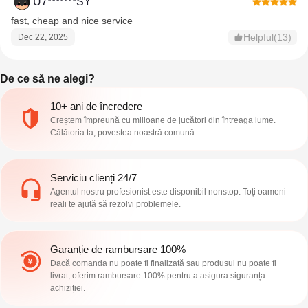
U7*******SY
fast, cheap and nice service
Helpful(13)
Dec 22, 2025
De ce să ne alegi?
10+ ani de încredere
Creștem împreună cu milioane de jucători din întreaga lume.
Călătoria ta, povestea noastră comună.
Serviciu clienți 24/7
Agentul nostru profesionist este disponibil nonstop. Toți oameni
reali te ajută să rezolvi problemele.
Garanție de rambursare 100%
Dacă comanda nu poate fi finalizată sau produsul nu poate fi
livrat, oferim rambursare 100% pentru a asigura siguranța
achiziției.