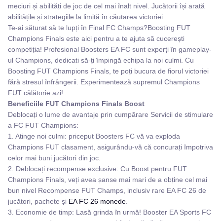
meciuri și abilități de joc de cel mai înalt nivel. Jucătorii își arată
abilitățile și strategiile la limită în căutarea victoriei.
Te-ai săturat să te lupți în Final FC Champs?Boosting FUT
Champions Finals este aici pentru a te ajuta să cucerești
competiția! Profesional Boosters EA FC sunt experți în gameplay-
ul Champions, dedicati să-ți împingă echipa la noi culmi. Cu
Boosting FUT Champions Finals, te poți bucura de fiorul victoriei
fără stresul înfrângerii. Experimentează supremul Champions
FUT călătorie azi!
Beneficiile FUT Champions Finals Boost
Deblocați o lume de avantaje prin cumpărare Servicii de stimulare
a FC FUT Champions:
1. Atinge noi culmi: priceput Boosters FC vă va exploda
Champions FUT clasament, asigurându-vă că concurați împotriva
celor mai buni jucători din joc.
2. Deblocați recompense exclusive: Cu Boost pentru FUT
Champions Finals, veți avea șanse mai mari de a obține cel mai
bun nivel Recompense FUT Champs, inclusiv rare EA FC 26 de
jucători, pachete și
EA FC 26 monede
.
3. Economie de timp: Lasă grinda în urmă! Booster EA Sports FC