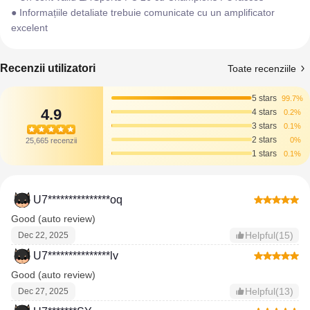
● Informațiile detaliate trebuie comunicate cu un amplificator
excelent
Recenzii utilizatori
Toate recenziile
5 stars
99.7%
4.9
4 stars
0.2%
3 stars
0.1%
2 stars
0%
25,665 recenzii
1 stars
0.1%
U7***************oq
Good (auto review)
Helpful(15)
Dec 22, 2025
U7***************lv
Good (auto review)
Helpful(13)
Dec 27, 2025