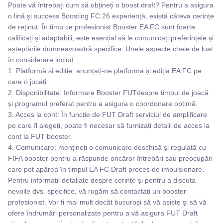
Poate vă întrebați cum să obțineți o boost draft? Pentru a asigura
o lină și success Boosting FC 26 experiență, există câteva cerințe
de reținut. În timp ce profesionist Booster EA FC sunt foarte
calificați și adaptabili, este esențial să le comunicați preferințele și
așteptările dumneavoastră specifice. Unele aspecte cheie de luat
în considerare includ:
1. Platformă și ediție: anunțați-ne platforma și ediția EA FC pe
care o jucați.
2. Disponibilitate: Informare Booster FUTdespre timpul de joacă
și programul preferat pentru a asigura o coordonare optimă.
3. Acces la cont: În funcție de FUT Draft serviciul de amplificare
pe care îl alegeți, poate fi necesar să furnizați detalii de acces la
cont la FUT booster.
4. Comunicare: mențineți o comunicare deschisă și regulată cu
FIFA booster pentru a răspunde oricăror întrebări sau preocupări
care pot apărea în timpul EA FC Draft proces de impulsionare.
Pentru informații detaliate despre cerințe și pentru a discuta
nevoile dvs. specifice, vă rugăm să contactați un booster
profesionist. Vor fi mai mult decât bucuroși să vă asiste și să vă
ofere îndrumări personalizate pentru a vă asigura FUT Draft