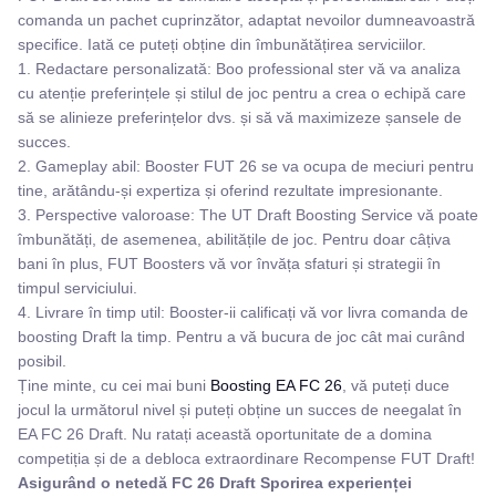
comanda un pachet cuprinzător, adaptat nevoilor dumneavoastră
specifice. Iată ce puteți obține din îmbunătățirea serviciilor.
1. Redactare personalizată: Boo professional ster vă va analiza
cu atenție preferințele și stilul de joc pentru a crea o echipă care
să se alinieze preferințelor dvs. și să vă maximizeze șansele de
succes.
2. Gameplay abil: Booster FUT 26 se va ocupa de meciuri pentru
tine, arătându-și expertiza și oferind rezultate impresionante.
3. Perspective valoroase: The UT Draft Boosting Service vă poate
îmbunătăți, de asemenea, abilitățile de joc. Pentru doar câțiva
bani în plus, FUT Boosters vă vor învăța sfaturi și strategii în
timpul serviciului.
4. Livrare în timp util: Booster-ii calificați vă vor livra comanda de
boosting Draft la timp. Pentru a vă bucura de joc cât mai curând
posibil.
Ține minte, cu cei mai buni
Boosting EA FC 26
, vă puteți duce
jocul la următorul nivel și puteți obține un succes de neegalat în
EA FC 26 Draft. Nu ratați această oportunitate de a domina
competiția și de a debloca extraordinare Recompense FUT Draft!
Asigurând o netedă FC 26 Draft Sporirea experienței