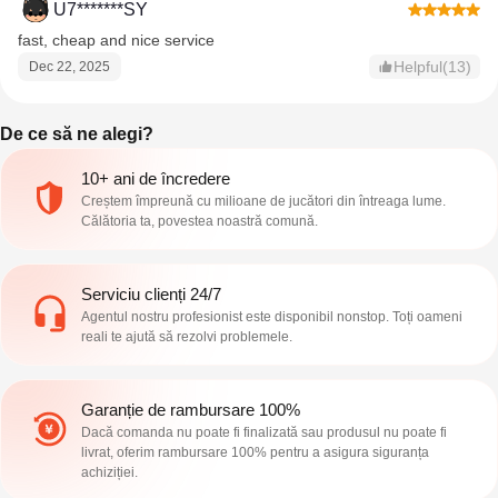
U7*******SY
fast, cheap and nice service
Helpful(13)
Dec 22, 2025
De ce să ne alegi?
10+ ani de încredere
Creștem împreună cu milioane de jucători din întreaga lume.
Călătoria ta, povestea noastră comună.
Serviciu clienți 24/7
Agentul nostru profesionist este disponibil nonstop. Toți oameni
reali te ajută să rezolvi problemele.
Garanție de rambursare 100%
Dacă comanda nu poate fi finalizată sau produsul nu poate fi
livrat, oferim rambursare 100% pentru a asigura siguranța
achiziției.