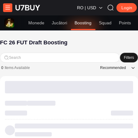
RO | USD
Login
Monede
Jucători
Boosting
Squad
Points
FC 26 FUT Draft Boosting
Search
Filters
Recommended
0
Items Available