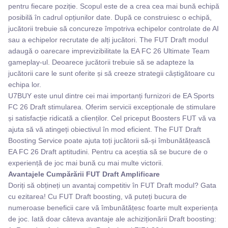
pentru fiecare poziție. Scopul este de a crea cea mai bună echipă
posibilă în cadrul opțiunilor date. După ce construiesc o echipă,
jucătorii trebuie să concureze împotriva echipelor controlate de AI
sau a echipelor recrutate de alți jucători. The FUT Draft modul
adaugă o oarecare imprevizibilitate la EA FC 26 Ultimate Team
gameplay-ul. Deoarece jucătorii trebuie să se adapteze la
jucătorii care le sunt oferite și să creeze strategii câștigătoare cu
echipa lor.
U7BUY este unul dintre cei mai importanți furnizori de EA Sports
FC 26 Draft stimularea. Oferim servicii excepționale de stimulare
și satisfacție ridicată a clienților. Cel priceput Boosters FUT vă va
ajuta să vă atingeți obiectivul în mod eficient. The FUT Draft
Boosting Service poate ajuta toți jucătorii să-și îmbunătățească
EA FC 26 Draft aptitudini. Pentru ca aceștia să se bucure de o
experiență de joc mai bună cu mai multe victorii.
Avantajele Cumpărării FUT Draft Amplificare
Doriți să obțineți un avantaj competitiv în FUT Draft modul? Gata
cu ezitarea! Cu FUT Draft boosting, vă puteți bucura de
numeroase beneficii care vă îmbunătățesc foarte mult experiența
de joc. Iată doar câteva avantaje ale achiziționării Draft boosting: