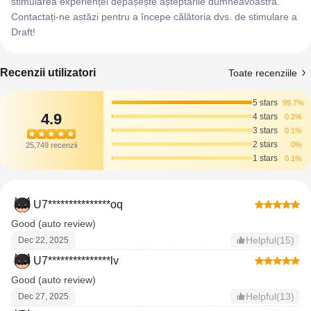
stimularea experienței depășește așteptările dumneavoastră.
Contactați-ne astăzi pentru a începe călătoria dvs. de stimulare a
Draft!
Recenzii utilizatori
Toate recenziile
5 stars
99.7%
4.9
4 stars
0.2%
3 stars
0.1%
2 stars
0%
25,749 recenzii
1 stars
0.1%
U7***************oq
Good (auto review)
Helpful(15)
Dec 22, 2025
U7***************lv
Good (auto review)
Helpful(13)
Dec 27, 2025