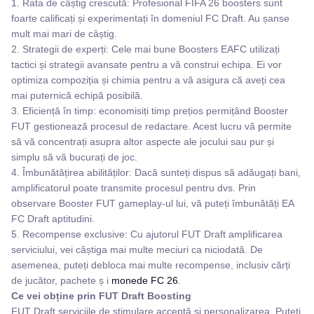
1. Rata de câștig crescută: Profesional FIFA 26 boosters sunt
foarte calificați și experimentați în domeniul FC Draft. Au șanse
mult mai mari de câștig.
2. Strategii de experți: Cele mai bune Boosters EAFC utilizați
tactici și strategii avansate pentru a vă construi echipa. Ei vor
optimiza compoziția și chimia pentru a vă asigura că aveți cea
mai puternică echipă posibilă.
3. Eficiență în timp: economisiți timp prețios permițând Booster
FUT gestionează procesul de redactare. Acest lucru vă permite
să vă concentrați asupra altor aspecte ale jocului sau pur și
simplu să vă bucurați de joc.
4. Îmbunătățirea abilităților: Dacă sunteți dispus să adăugați bani,
amplificatorul poate transmite procesul pentru dvs. Prin
observare Booster FUT gameplay-ul lui, vă puteți îmbunătăți EA
FC Draft aptitudini.
5. Recompense exclusive: Cu ajutorul FUT Draft amplificarea
serviciului, vei câștiga mai multe meciuri ca niciodată. De
asemenea, puteți debloca mai multe recompense, inclusiv cărți
de jucător, pachete ș i
monede FC 26
.
Ce vei obține prin FUT Draft Boosting
FUT Draft serviciile de stimulare acceptă și personalizarea. Puteți