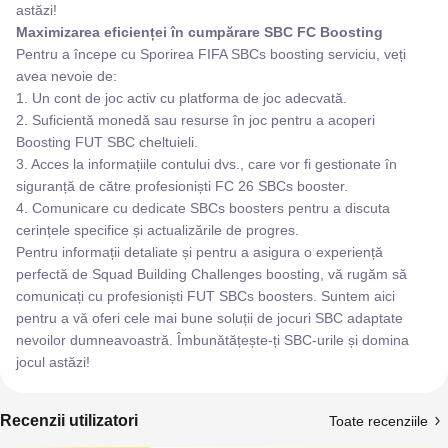
astăzi!
Maximizarea eficienței în cumpărare SBC FC Boosting
Pentru a începe cu Sporirea FIFA SBCs boosting serviciu, veți
avea nevoie de:
1. Un cont de joc activ cu platforma de joc adecvată.
2. Suficientă monedă sau resurse în joc pentru a acoperi
Boosting FUT SBC cheltuieli.
3. Acces la informațiile contului dvs., care vor fi gestionate în
siguranță de către profesioniști FC 26 SBCs booster.
4. Comunicare cu dedicate SBCs boosters pentru a discuta
cerințele specifice și actualizările de progres.
Pentru informații detaliate și pentru a asigura o experiență
perfectă de Squad Building Challenges boosting, vă rugăm să
comunicați cu profesioniști FUT SBCs boosters. Suntem aici
pentru a vă oferi cele mai bune soluții de jocuri SBC adaptate
nevoilor dumneavoastră. Îmbunătățește-ți SBC-urile și domina
jocul astăzi!
Recenzii utilizatori
Toate recenziile