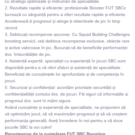
cu strategii optimizate și îndrumări de specialitate.
2. Rezultate rapide și eficiente: profesionale Booster FUT SBCs
lucrează cu sârguință pentru a oferi rezultate rapide și eficiente.
Accelerează-ți progresul și atinge-ți obiectivele de joc în timp
record.
3. Deblocați recompense ascunse: Cu Squad Building Challenges
boosting servicii, veți debloca recompense exclusive, obiecte rare
și active valoroase în joc. Bucurați-vă de beneficiile performanței
dvs. îmbunătățite de joc.
4. Asistență expertă: specialiști cu experiență în jocuri SBC sunt
disponibili pentru a vă oferi sfaturi și asistență de specialitate.
Beneficiați de cunoștințele lor aprofundate și de competența în
jocuri.
5. Securizat și confidențial: acordăm prioritate securității și
confidențialității contului dvs. de jocuri. Fiți siguri că informațiile și
progresul dvs. sunt în mâini sigure.
Având cunoștințe și experiență de specialitate, ne propunem să
vă optimizăm jocul, să vă maximizăm progresul și să vă creștem
performanța generală. Aveți încredere în noi pentru a vă duce
jocurile SBC la noi culmi!
Recompense de la cumpărare FUT SBC Boosting