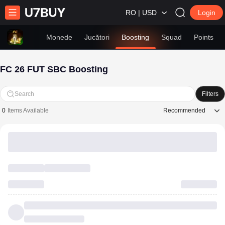
RO | USD
Login
Monede
Jucători
Boosting
Squad
Points
FC 26 FUT SBC Boosting
Search
Filters
Recommended
0
Items Available