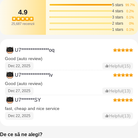
5 stars
99.7%
4.9
4 stars
0.2%
3 stars
0.1%
2 stars
0%
25,687 recenzii
1 stars
0.1%
U7***************oq
Good (auto review)
Helpful(15)
Dec 22, 2025
U7***************lv
Good (auto review)
Helpful(13)
Dec 27, 2025
U7*******SY
fast, cheap and nice service
Helpful(13)
Dec 22, 2025
De ce să ne alegi?