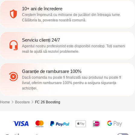
10+ ani de încredere
Creștem împreună cu milioane de jucători din întreaga lume.
Călătoria ta, povestea noastră comună.
Serviciu clienți 24/7
Agentul nostru profesionist este disponibil nonstop. Toți oameni
reali te ajută să rezolvi problemele.
Garanție de rambursare 100%
Dacă comanda nu poate fi finalizată sau produsul nu poate fi
livrat, oferim rambursare 100% pentru a asigura siguranța
achiziției.
Home
Boostare
FC 26 Boosting