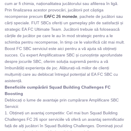
cum ar fi chimia, naționalitatea jucătorului sau afilierea în ligă.
Prin finalizarea acestor provocări, jucătorii pot câștiga
recompense precum
EAFC 26 monede
, pachete de jucători sau
cărți speciale. FUT SBCs oferiți un gameplay plin de satisfacții și
strategic EA FC Ultimate Team. Jucătorii trebuie să folosească
cărțile de jucător pe care le au în mod strategic pentru a le
schimba pentru recompense, în timp ce le valorifică cât mai mult.
Boost FC SBC serviciul este aici pentru a vă ajuta să obțineți
succes. Cu expert Amplificatoare SBC și cunoștințe aprofundate
despre jocurile SBC, oferim soluția supremă pentru a vă
îmbunătăți experiența de joc. Alăturați-vă miilor de clienți
mulțumiți care au deblocat întregul potențial al EA FC SBC cu
asistență.
Beneficiile cumpărării Squad Building Challenges FC
Boosting
Deblocați o lume de avantaje prin cumpărare Amplificare SBC
Servicii:
1. Obțineți un avantaj competitiv: Cel mai bun Squad Building
Challenges FC 26 spor serviciile vă oferă un avantaj semnificativ
față de alți jucători în Squad Building Challenges. Dominați jocul