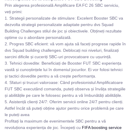
Prin alegerea profesională Amplificare EA FC 26 SBC serviciu,
veți primi:
1. Strategii personalizate de stimulare: Excelent Booster SBC va
dezvolta strategii personalizate adaptate pentru dvs Squad
Building Challenges stilul de joc și obiectivele. Obțineți rezultate
optime cu o abordare personalizată.
2. Progres SBC eficient: vă vom ajuta să faceți progrese rapide în
dvs Squad building challenges. Deblocați noi niveluri, finalizați
sarcini dificile și cuceriți SBC-uri provocatoare cu ușurință.
3. Tehnici dovedite: Beneficiați de Booster FUT SBC experiența
vastă și cunoștințele lui în domeniul jocurilor. Ei vor folosi tehnici
și tactici dovedite pentru a vă crește performanța.
4. Sfaturi și trucuri valoroase: Când profesionistul Amplificatoare
FUT SBC executând comanda, puteți observa și învăța strategiile
și abilitățile pe care le folosesc pentru a vă îmbunătăți abilitățile.
5. Asistență clienți 24/7: Oferim servicii online 24/7 pentru clienți.
Astfel încât să puteți obține ajutor pentru orice problemă pe care
le puteți avea
Profitați la maximum de evenimentele SBC pentru a vă
revoluționa experiența de joc. Începeți cu
FIFA boosting service