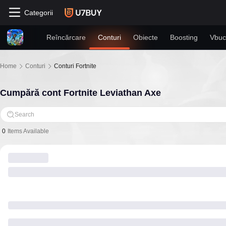
Categorii
Reîncărcare
Conturi
Obiecte
Boosting
Vbuc
Home
Conturi
Conturi Fortnite
Cumpără cont Fortnite Leviathan Axe
Search
0
Items Available