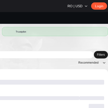
RO | USD
Login
Trustpilot
Filters
Recommended