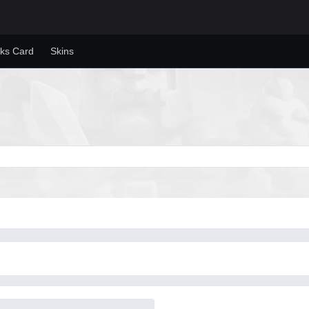
ks Card
Skins